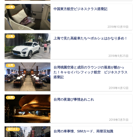
上海
中国東方航空ビジネスクラス搭乗記
2018年10月19日
上海
上海で見た高級車たち〜ポルシェはかなり多め！
2018年9月25日
台湾
台湾桃園空港と成田のラウンジの落差が酷かっ
た！キャセイパシフィック航空 ビジネスクラス
搭乗記
2018年4月12日
台湾
台湾の夜遊び事情あれこれ
2018年3月31日
旅行ネタ
台湾の車事情、SIMカード、両替豆知識