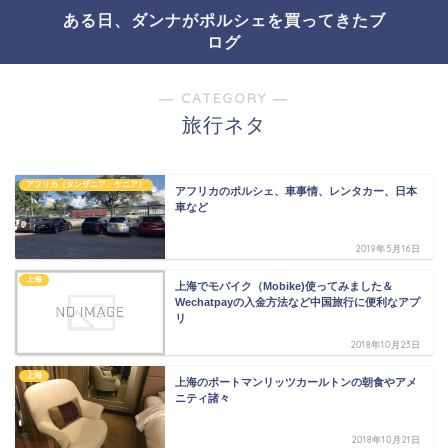
ある日、ダンナがポルシェを買ってきたブ
ログ
― CATEGORY ―
旅行ネタ
アフリカ（タンザニア、ケニア）
アフリカのポルシェ、車事情、レンタカー、日本
車など
2019年5月16日
上海
上海でモバイク（Mobike)使ってみました＆
Wechatpayの入金方法など中国旅行に便利なアプ
リ
2018年10月23日
上海
上海のポートマンリッツカールトンの朝食やアメ
ニティ諸々
2018年10月21日