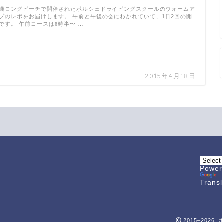
磯ロングビーチで開催されたポルシェドライビングスクールのウォームア
プのレポをお届けします。 午前と午後の会にわかれていて、1日2回の開
です。 午前コースは8時半〜 …
2015年4月18日
Power
Trans
2015–202