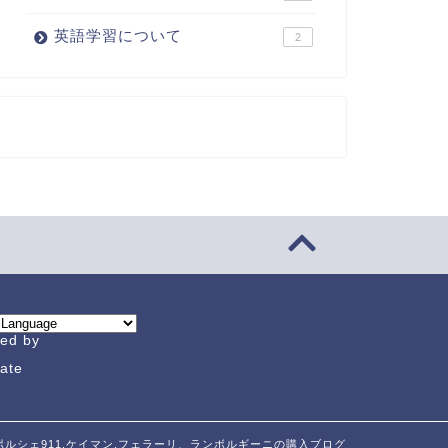
英語学習について
2
ed by
late
6 ポルシェ911,ケイマン,フェラーリ、ランボルギーニの購入ブログ