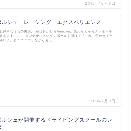
2015年10月8日
ポルシェ レーシング エクスペリエンス
販好きなうちの夫婦。 毎日何かしらAmazonか楽天などからダンボール
届きます。。。 ダンナが小さいダンボールを開けて『これ、何か当てた
凄いよ』とニヤニヤしながら言っ …
2015年7月8日
ポルシェが開催するドライビングスクールのレ
ポ