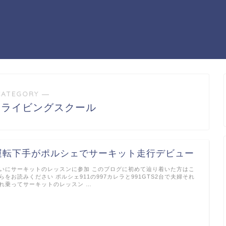
CATEGORY ―
ドライビングスクール
運転下手がポルシェでサーキット走行デビュー
いにサーキットのレッスンに参加 このブログに初めて辿り着いた方はこ
らをお読みください ポルシェ911の997カレラと991GTS2台で夫婦それ
れ乗ってサーキットのレッスン …