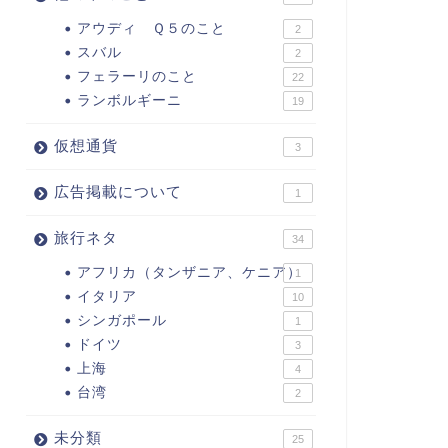
アウディ Ｑ５のこと
2
スバル
2
フェラーリのこと
22
ランボルギーニ
19
仮想通貨
3
広告掲載について
1
旅行ネタ
34
アフリカ（タンザニア、ケニア）
1
イタリア
10
シンガポール
1
ドイツ
3
上海
4
台湾
2
未分類
25