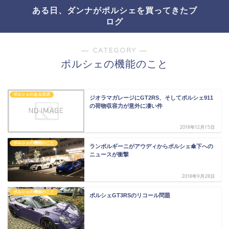
ある日、ダンナがポルシェを買ってきたブ
ログ
― CATEGORY ―
ポルシェの機能のこと
ポルシェのある生活
ジオラマガレージにGT2RS、そしてポルシェ911
の荷物収容力が意外に凄い件
2018年12月15日
ポルシェの機能のこと
ランボルギーニがアウディからポルシェ傘下への
ニュースが衝撃
2018年9月28日
ポルシェの機能のこと
ポルシェGT3RSのリコール問題