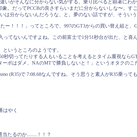
違いがそんなに分からない気がする。乗り比べると顕著にわか
印象。だってPCCBの良さすらいまだに分からないしな〜。す
違いは分からないんだろうな、と。夢のない話ですが、そうい
たー！！！」ってところで、997のGT3からの買い替え組と、
気に入ってないんですよね。この前富士で1分51秒台が出た、と
な、というところのようです。
さり50秒切ってたりする人もいることを考えるとタイム重視なら
ターボはダメ、NAのMTで勝負しないと！」というオタクのこ
Nismo (R35)で 7:08.68なんですね。そう思うと素人が
番はやく
選当たるのか……！！？