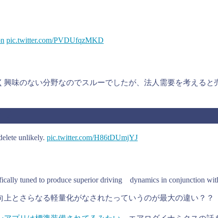
on
pic.twitter.com/PVDUfqzMKD
く興味のない分野なのでスルーでしたが、法人需要を考えると
。
は？
elete unlikely.
pic.twitter.com/H86tDUmjYJ
 specifically tuned to produce superior driving dynamics in conj
向上とさらなる軽量化がなされたっていうのが最大の違い？？
。