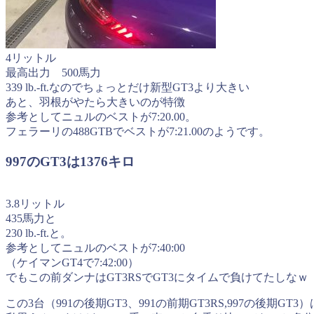
4リットル
最高出力 500馬力
339 lb.-ft.なのでちょっとだけ新型GT3より大きい
あと、羽根がやたら大きいのが特徴
参考としてニュルのベストが7:20.00。
フェラーリの488GTBでベストが7:21.00のようです。
997のGT3は1376キロ
3.8リットル
435馬力と
230 lb.-ft.と。
参考としてニュルのベストが7:40:00
（ケイマンGT4で7:42:00）
でもこの前ダンナはGT3RSでGT3にタイムで負けてたしなｗ
この3台（991の後期GT3、991の前期GT3RS,997の後期