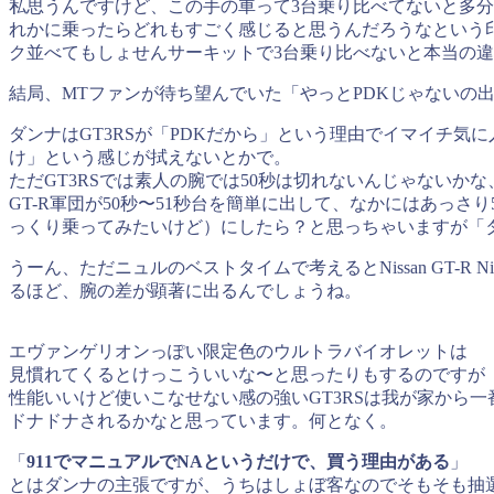
私思うんですけど、この手の車って3台乗り比べてないと多分
れかに乗ったらどれもすごく感じると思うんだろうなという
ク並べてもしょせんサーキットで3台乗り比べないと本当の
結局、MTファンが待ち望んでいた「やっとPDKじゃないの出
ダンナはGT3RSが「PDKだから」という理由でイマイチ
け」という感じが拭えないとかで。
ただGT3RSでは素人の腕では50秒は切れないんじゃないか
GT-R軍団が50秒〜51秒台を簡単に出して、なかにはあっ
っくり乗ってみたいけど）にしたら？と思っちゃいますが「
うーん、ただニュルのベストタイムで考えるとNissan GT-R 
るほど、腕の差が顕著に出るんでしょうね。
エヴァンゲリオンっぽい限定色のウルトラバイオレットは
見慣れてくるとけっこういいな〜と思ったりもするのですが
性能いいけど使いこなせない感の強いGT3RSは我が家から一
ドナドナされるかなと思っています。何となく。
「
911でマニュアルでNAというだけで、買う理由がある
」
とはダンナの主張ですが、うちはしょぼ客なのでそもそも抽