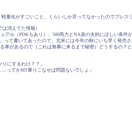
こと、軽量化がすごいこと、くらいしか言ってなかったのでプレ
では消えてた情報）
ュアル（PDKもあり）、500馬力とNA派の夫的にほしい条件
. dealers in fall 2017. 」って書いてあったので、北米には今年の秋
てる車があるので（これは無事に来るまで秘密）どうするの？
かりにするわけ？？」
……ってかMT乗りこなせば問題ないでしょ」