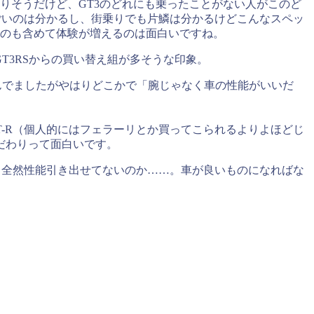
りそうだけど、GT3のどれにも乗ったことがない人がこのど
ごいのは分かるし、街乗りでも片鱗は分かるけどこんなスペッ
うのも含めて体験が増えるのは面白いですね。
GT3RSからの買い替え組が多そうな印象。
喜んでましたがやはりどこかで「腕じゃなく車の性能がいいだ
GT-R（個人的にはフェラーリとか買ってこられるよりよほどじ
だわりって面白いです。
R35乗っても全然性能引き出せてないのか……。車が良いものになればな