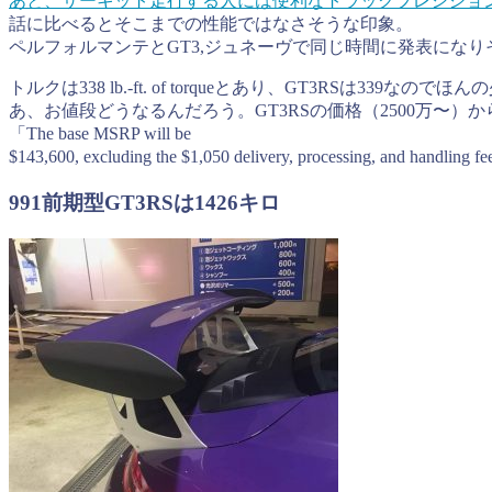
あと、サーキット走行する人には便利なトラックプレシジョ
話に比べるとそこまでの性能ではなさそうな印象。
ペルフォルマンテとGT3,ジュネーヴで同じ時間に発表にな
トルクは338 lb.-ft. of torqueとあり、GT3RSは33
あ、お値段どうなるんだろう。GT3RSの価格（2500万〜）
「The base MSRP will be
$143,600, excluding the $1,050 delivery, processing, 
991前期型GT3RSは1426キロ