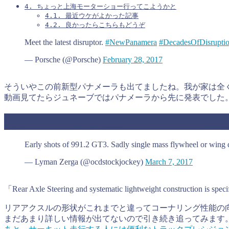
4.
ちょっと上海モーターショー行ってこようかと
4.1.
最近ウケがよかった記事
4.2.
良かったらこちらもどうぞ
Meet the latest disruptor.
#NewPanamera
#DecadesOfDisrupti
— Porsche (@Porsche)
February 28, 2017
そういやこの前新型パナメーラも出てましたね。我が家は全
動画見てたらジュネーブではパナメーラから先に発表でした
新しい991.2（後期型）GT3のスペック
Early shots of 991.2 GT3. Sadly single mass flywheel or wing d
— Lyman Zerga (@ocdstockjockey)
March 7, 2017
「Rear Axle Steering and systematic lightweight construction is
リアアクスルの形状がこれまでと違ってコーナリング性能の
まだあまり詳しい情報が出てないので引き続き追ってみます