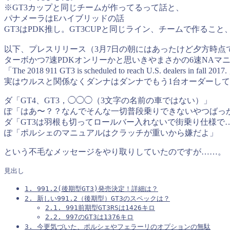
※GT3カップと同じチームが作ってるって話と、
パナメーラはEハイブリッドの話
GT3はPDK推し。GT3CUPと同じライン、チームで作る
以下、プレスリリース（3月7日の朝にはあったけど夕方時点
ターボかつ7速PDKオンリーかと思いきやまさかの6速NAマニ
「The 2018 911 GT3 is scheduled to reach U.S
実はウルスと関係なくダンナはダンナでもう1台オーダーし
ダ「GT4、GT3，◯◯◯（3文字の名前の車ではない）」
ぽ「はあ〜？？なんでそんな一切普段乗りできないやつばっ
ダ「GT3は羽根も切ってロールバー入れないで街乗り仕様で
ぽ「ポルシェのマニュアルはクラッチが重いから嫌だよ」
という不毛なメッセージをやり取りしていたのですが……。
見出し
1.
991.2(後期型GT3)発売決定！詳細は？
2.
新しい991.2（後期型）GT3のスペックは？
2.1.
991前期型GT3RSは1426キロ
2.2.
997のGT3は1376キロ
3.
今更気づいた、ポルシェやフェラーリのオプションの無駄