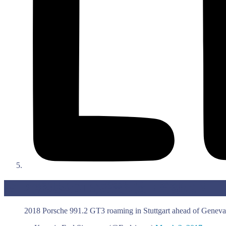
991.2(後期型GT3)発売決定！詳細は？
2018 Porsche 991.2 GT3 roaming in Stuttgart ahead of Genev