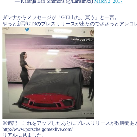
— Karanja Earl Simmons (@Earlsimxx)
March 3, 2017
ダンナからメッセージが「GT3出た、買う」と一言。
やっと新型GT3のプレスリリースが出たのでささっとアレコ
※追記 これをアップしたあとにプレスリリースが数時間あ
http://www.porsche.gomexlive.com/
リアルに見ました。