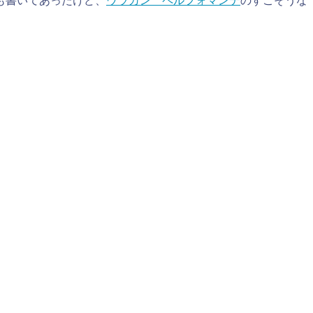
も書いてあったけど、
ウラカン ペルフォマンテ
のすごそうな