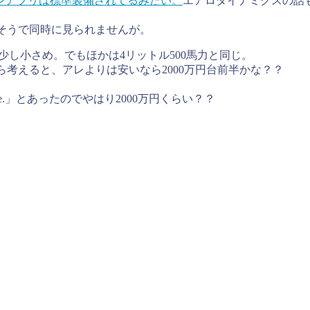
ンアプリは標準装備されてるみたい。
エアロダイナミクスの話
りそうで同時に見られませんが。
9なのでほんの少し小さめ。でもほかは4リットル500馬力と同じ。
から考えると、アレよりは安いなら2000万円台前半かな？？
and handling fee.」とあったのでやはり2000万円くらい？？