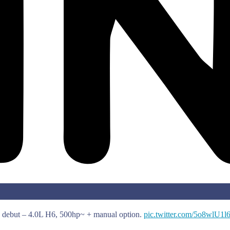
a debut – 4.0L H6, 500hp~ + manual option.
pic.twitter.com/5o8wlU1l