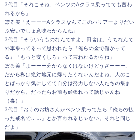
3代目「それこそね、ベンツのAクラス乗ってても言わ
れるから」
ぽる美「えーーーAクラスなんてこのハリアーよりだい
ぶ安いでしょ意味わからんね」
3代目「そういうものなんですよ、田舎は。うちなんて
外車乗ってるって思われたら『俺らの金で儲かって
る』『もっと安くしろ』って言われるからね」
ぽる美「まーーー分からなくはないけどうざーーー。
だから私は絶対地元に帰りたくないんだよね。人のこ
とばっかり気にしてて自分は努力しない人たちの集ま
りだから。だったらお前も頑張れって話じゃんね
（毒）」
3代目「お寺のお坊さんがベンツ乗ってたら『俺らの払
った戒名で……』とか言われるじゃない。それと同じ
だよ」