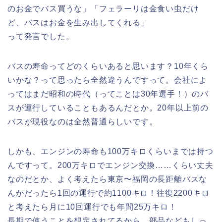
のお金でバス買うな」「フェラーリは金食い虫だけ
ど、バスはお金を生み出してくれる」
って発言でした。
バスの寿命ってどのくらいあると思います？10年くら
いかな？って思ったら全然違うんですって。会社によ
ってはまだ昭和の時代（ってことは30年選手！）のバ
スが運行していることもあるんだとか。20年以上前の
バスが現役なのは全然普通らしいです。
しかも、エンジンの寿命も100万キロくらいまでは持つ
んですって。200万キロでエンジン交換……くらい丈夫
なのだとか、よく考えたら東京〜福岡の長距離バスな
んかだったら1回の運行で約1100キロ！往復2200キロ
と考えたら月に10回運行でも年間25万キロ！
長期で使うことを想定されてるから、部品などもしっ