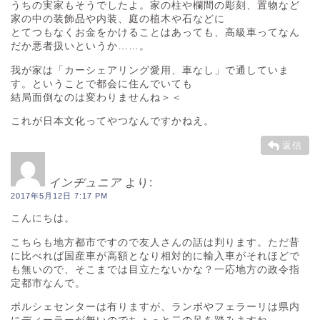
うちの実家もそうでしたよ。家の柱や欄間の彫刻、置物など
家の中の装飾品や内装、庭の植木や石などに
とてつもなくお金をかけることはあっても、高級車ってなん
だか悪者扱いというか……。
我が家は「カーシェアリング愛用、車なし」で通していま
す。ということで都会に住んでいても
結局面倒なのは変わりませんね＞＜
これが日本文化ってやつなんですかねえ。
返信
インヂュニア
より:
2017年5月12日 7:17 PM
こんにちは。
こちらも地方都市ですので友人さんの話は判ります。ただ昔
に比べれば国産車が高額となり相対的に輸入車がそれほどで
も無いので、そこまでは目立たないかな？一応地方の政令指
定都市なんで。
ポルシェセンターは有りますが、ランボやフェラーリは県内