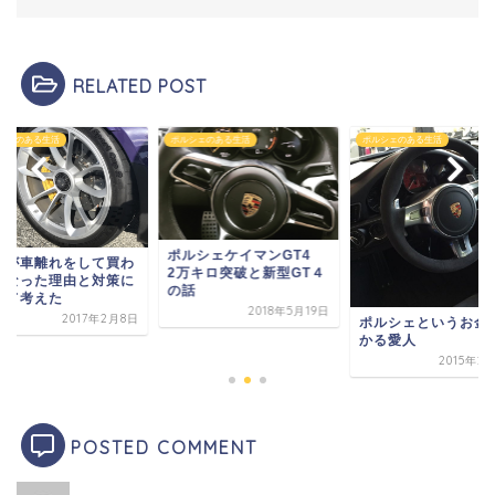
RELATED POST
シェのある生活
ポルシェのある生活
ポルシェのある生活
ポルシェケイマンGT4
者が車離れをして買わ
2万キロ突破と新型GT４
くなった理由と対策に
の話
いて考えた
2018年5月19日
2017年2月8日
ポルシェというお金
かる愛人
2015年2
POSTED COMMENT