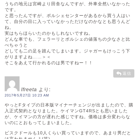
うちの地元は宮崎より田舎なんですが、外車全然いなかった
です。
と思ったんですが、ポルシェセンターがあるから買う人はい
て、自分の目に入っていなかっただけなのかなとも思うんど
ね。
実はちらほらいたのかもしれないですね。
どんな車でも、フェラーリとポルシェの値落ちの少なさと比
べちゃうと
どしても二の足を踏んでしまいます。ジャガーもけっこう下
がりますよね……＞＜
そこをあえて行かれるのは男ですねー！！
返信
Ifreeta
より:
2017年5月27日 10:23 AM
やっとFタイプの日本版マイナーチェンジが出ましたので、購
入正式契約となりました。ケイマンGT4RSとも思いました
が、ケイマンの方が遅れた感じですね。価格は多分変わらな
いのにとおもってしまいました。
ビスクドールも10人くらい買っていますので、あまり男だと
は言われませんよ(笑)。