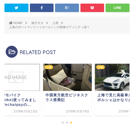
HOME
旅行ネタ
上海
上海のポートマンリッツカールトンの朝食やアメニティ諸々
RELATED POST
上海
上海
海でモバイク
中国東方航空ビジネスク
上海で見た高級車た
obike)使ってみまし
ラス搭乗記
ポルシェはかなり多
Wechatpayの...
2018年10月23日
2018年10月19日
2018年9