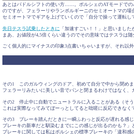
あとはパドルシフトの使い方……。ポルシェのATモードで
のですが、フェラーリやランボルギーニのセミオートマの場
セミオートマでギアを上げていくので「自分で操って運転し
先日テスラ試乗したときに
「加速すごい！！」と思いました
まあ、お値段が4,5倍くらい違うのでその意味ではテスラは
ごく個人的にマイナスの印象3点書いちゃいますが、それ以
個人的にアヴェンタドールSの苦手だと
その1 このガルウィングのドア、初めて自分で中から閉め
フェラーリみたいに美しい音でパンと閉まるわけではなく、
その2 停止中に自動でニュートラルに入ることがある（そ
これは実際なってみてぼーっとしてると咄嗟に反応できなく
その3 ブレーキ踏んだときに一瞬ふわっと反応が遅れる感じ
ブレーキの新車だと馴染むまでにこの感じが出るのかも？」
ブレーキに関しては私はポルシェの標準ブレーキの「違和感