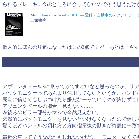
られるブレーキに今のところ出会ってないのでそう思うだけ
Motor Fan illustrated VOL.61―図解・自動車のテク
三栄書房
個人的にほんのり気になったはこの3点ですが、あとは「さ
ランボルギーニリアモニターカメラす
アヴェンタドールSに乗ってみてすごいなと思ったのが、リ
バックモニターってあんまり信用してないというか、ハンド
完全に信じてもしぶつけたら嫌だなーっていうのが抜けずこ
アヴェンタドールの場合、見えない……。
左後ろのピラー部分がマジで全然見えない。
必然的にバックモニターを見ないといけなくなったので信じ
驚くほどハンドルの切れ方と方向指示線の動きが綺麗に一致
最近の車ってそうなのかもしれないけど、「モニターなくて