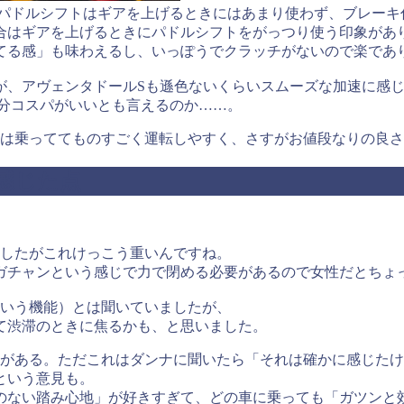
のパドルシフトはギアを上げるときにはあまり使わず、ブレーキ
合はギアを上げるときにパドルシフトをがっつり使う印象があ
てる感」も味わえるし、いっぽうでクラッチがないので楽であ
が、アヴェンタドールSも遜色ないくらいスムーズな加速に感
随分コスパがいいとも言えるのか……。
外は乗っててものすごく運転しやすく、さすがお値段なりの良
感じた点
ましたがこれけっこう重いんですね。
ガチャンという感じで力で閉める必要があるので女性だとちょ
ういう機能）とは聞いていましたが、
て渋滞のときに焦るかも、と思いました。
がある。ただこれはダンナに聞いたら「それは確かに感じたけど
という意見も。
のない踏み心地」が好きすぎて、どの車に乗っても「ガツンと