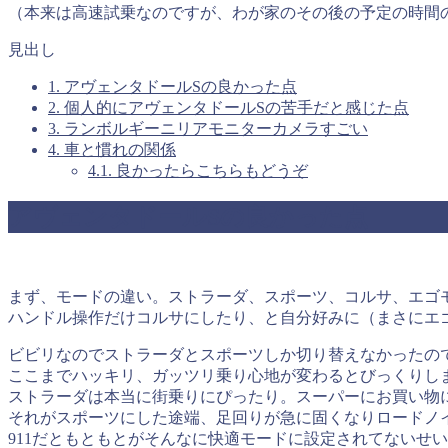
（本来は高速試乗なのですが、わが家のその後の予定の時間
見出し
1.
アヴェンタドールSの良かった点
2.
個人的にアヴェンタドールSの苦手だと感じた点
3.
ランボルギーニリアモニターカメラすごい
4.
車と慣れの関係
4.1.
良かったらこちらもどうぞ
アヴェンタドールSの良かった点
まず、モードの違い。ストラーダ、スポーツ、コルサ、エゴ
ハンドル操作だけコルサにしたり、と自分好みに（まさにエ
ビビリなのでストラーダとスポーツしか切り替えなかったの
ここまでハッキリ、ガッツリ乗り心地が変わるとびっくりし
ストラーダは本当に街乗りにぴったり。スーパーにお買い物
それがスポーツにした途端、足回りが急に固くなりロードノ
911だともともとがそんなに快適モードに設定されてないせ