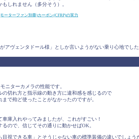
かもしれません（多分そう）。
ノロジー (モーターファン別冊)カーボン(CFRP)の実力
すがアヴェンタドール様」としか言いようがない乗り心地でし
ごい
アモニターカメラの性能です。
ルの切れ方と指示線の動き方に違和感を感じるので
れまで殆ど使ったことがなかったのですが。
て車庫入れやってみましたが、これがすごい！
するので、信じてその通りに動かせばOK。
も目視できる車」とそうじゃない車の標準装備の違いでしょう