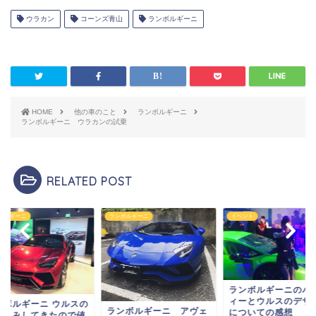
ウラカン
コーンズ青山
ランボルギーニ
HOME
他の車のこと
ランボルギーニ
ランボルギーニ ウラカンの試乗
RELATED POST
ボルギーニ
ランボルギーニ
イベント
ランボルギーニのパ
ィーとウルスのデザ
ンボルギーニ ウルスの
ランボルギーニ アヴェ
についての感想
し込みしてきたので値