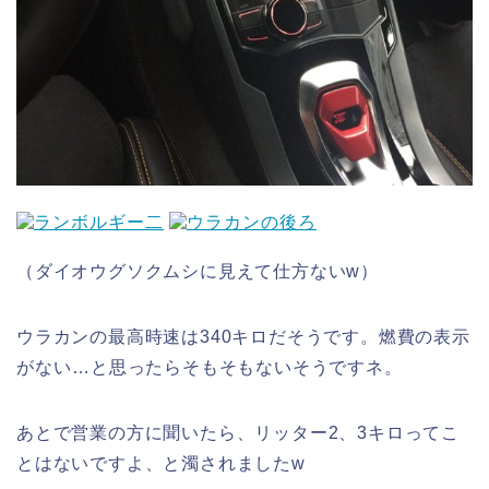
（ダイオウグソクムシに見えて仕方ないw）
ウラカンの最高時速は340キロだそうです。燃費の表示
がない…と思ったらそもそもないそうですネ。
あとで営業の方に聞いたら、リッター2、3キロってこ
とはないですよ、と濁されましたw