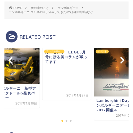
HOME
他の車のこと
ランボルギーニ
ランボルギーニ ウルスの申し込みしてきたので値段のお話など
RELATED POST
ボルギーニ
カーセンサーEDGE3月
ランボルギーニ
イベント
号にぽる美コラムが載っ
てます
ンボルギーニ 新型ア
ェンタドールS発表パ
2017年1月27日
ティー
Lamborghini Day
2017年1月10日
ンボルギーニデー）
2017開催＆...
2017年10