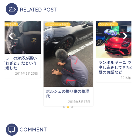
RELATED POST
シェのある生活
ポルシェのある生活
ランボルギーニ
ィーラーの対応が悪い
ランボルギーニ ウル
は「わざと」だという
申し込みしてきたの
論に達した
段のお話など
2017年3月23日
2016年1
ポルシェの擦り傷の修理
代
2015年8月17日
COMMENT