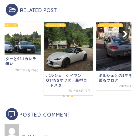
RELATED POST
ポルシェの運転
ポルシェのある生活
ポルシ
1カレラ
ボク
GT
年7月26日
ポルシェ ケイマン
ポルシェとの1年を振り
GT4VSマツダ 新型ロ
返るブログ
ードスター
2015年12月31日
2016年6月19日
POSTED COMMENT