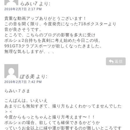
らみい7
より:
2016年2月7日 2:17 PM
貴重な動画アップありがとうございます！
この音を聞く限り、今度発売になった718ボクスターより
音が良さそうです。
ところで、こちらのブログの影響を多大に受け
ボルシェ2台持ちを真剣に考え始めた今日この頃。
991GT3クラブスポーツが欲しくなったきました。
無理な気もしますが、、、
返信
ぽる美
より:
2016年2月7日 7:42 PM
らみい７さま
こんばんは。いえいえ
あまりにも無知すぎて、撮り方もよくわかってませんでした
＞＜
今度からもっとちゃんと撮り方考えます〜！！
ポルシェの場合、欲しくても確保できるかどうか
っていうお金以上に縁や運が影響するのが難しいところです