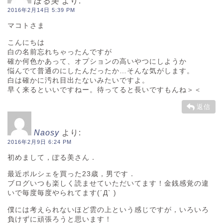
ぽる美
より:
2016年2月14日 5:39 PM
マコトさま
こんにちは
白の名前忘れちゃったんですが
確か何色かあって、オプションの高いやつにしようか
悩んでて普通のにしたんだったか…そんな気がします。
白は確かに汚れ目出たないみたいですよ。
早く来るといいですねー。待ってると長いですもんね＞＜
返信
Naosy
より:
2016年2月9日 6:24 PM
初めまして，ぽる美さん．
最近ポルシェを買った23歳，男です．
ブログいつも楽しく読ませていただいてます！金銭感覚の違
いで毎度毎度やられてます(´Д` )
僕には考えられないほど雲の上という感じですが，いろいろ
負けずに頑張ろうと思います！