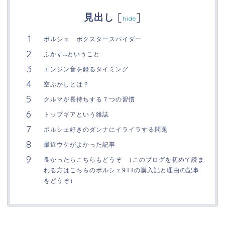
[
]
見出し
hide
ポルシェ ボクスタースパイダー
ふかす…ということ
エンジン音を録るタイミング
空ぶかしとは？
クルマが長持ちする７つの習慣
トップギアという雑誌
ポルシェ好きのダンナにイライラする問題
最近ウケがよかった記事
良かったらこちらもどうぞ （このブログを初めて読ま
れる方はこちらのポルシェ911の購入記と理由の記事
をどうぞ）