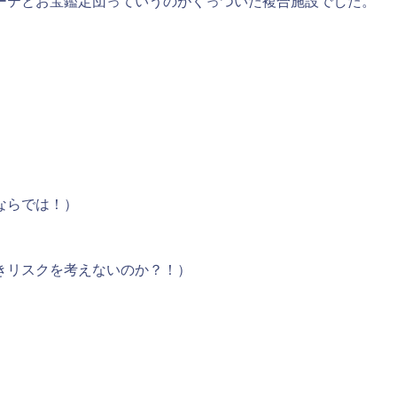
ーテとお宝鑑定団っていうのがくっついた複合施設でした。
ならでは！）
きリスクを考えないのか？！）