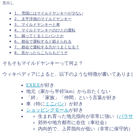
見出し
1.
雪国にはマイルドヤンキーが少ない
2.
太平洋側のマイルドヤンキー
3.
マイルドヤンキーと車
4.
マイルドヤンキーのひとの運転
5.
煽ってくるミニバンとか
6.
都会で運転すると鍛えられる
7.
都会で運転する方がうまくなる？
8.
良かったらこちらもどうぞ
そもそもマイルドヤンキーって何よ？
ウィキペディアによると、以下のような特徴が書いてありま
EXILE
が好き
地元（家から半径5km）から出たくない
「絆」「家族」「仲間」という言葉が好き
車（特に
ミニバン
）が好き
ショッピングモール
が好き
生まれ育った地元指向が非常に強い（
パラサ
郊外や地方都市に在住（車社会）
内向的で、上昇指向が低い（非常に保守的）