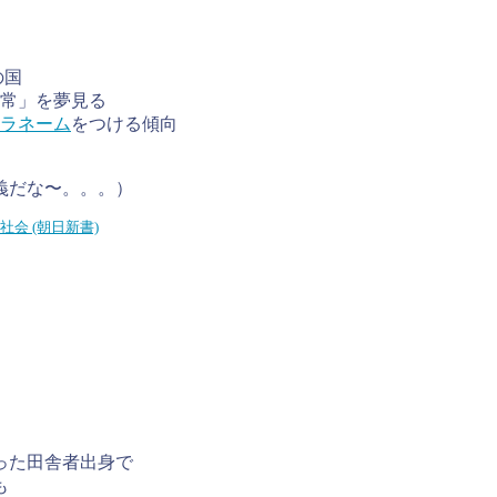
の国
常」を夢見る
ラネーム
をつける傾向
義だな〜。。。）
会 (朝日新書)
った田舎者出身で
も