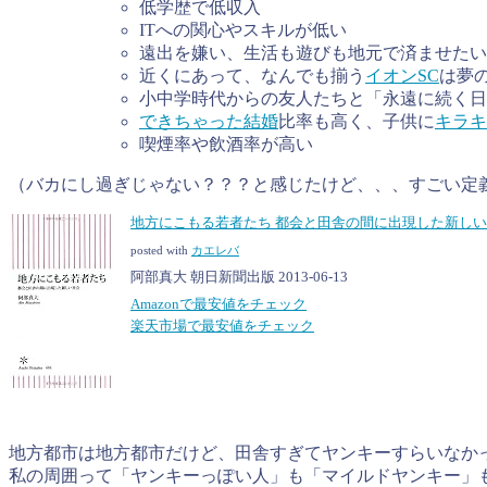
低学歴で低収入
ITへの関心やスキルが低い
遠出を嫌い、生活も遊びも地元で済ませたい
近くにあって、なんでも揃う
イオンSC
は夢
小中学時代からの友人たちと「永遠に続く日
できちゃった結婚
比率も高く、子供に
キラキ
喫煙率や飲酒率が高い
（バカにし過ぎじゃない？？？と感じたけど、、、すごい定
地方にこもる若者たち 都会と田舎の間に出現した新しい社
posted with
カエレバ
阿部真大 朝日新聞出版 2013-06-13
Amazonで最安値をチェック
楽天市場で最安値をチェック
地方都市は地方都市だけど、田舎すぎてヤンキーすらいなか
私の周囲って「ヤンキーっぽい人」も「マイルドヤンキー」