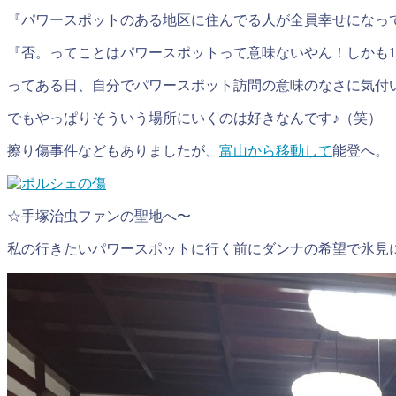
『パワースポットのある地区に住んでる人が全員幸せになっ
『否。ってことはパワースポットって意味ないやん！しかも
ってある日、自分でパワースポット訪問の意味のなさに気付
でもやっぱりそういう場所にいくのは好きなんです♪（笑）
擦り傷事件などもありましたが、
富山から移動して
能登へ。
☆手塚治虫ファンの聖地へ〜
私の行きたいパワースポットに行く前にダンナの希望で氷見