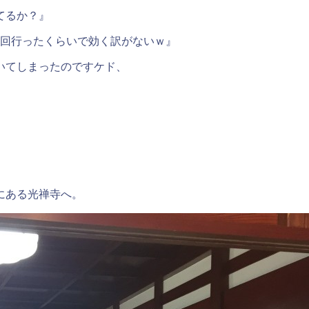
てるか？』
1回行ったくらいで効く訳がないｗ』
いてしまったのですケド、
にある光禅寺へ。