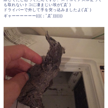
も取れないトコに凄まじい埃が(´Д` )
ドライバーで外して手を突っ込みましたよ(´Д` )
ギャーーーーーー((((；ﾟДﾟ)))))))