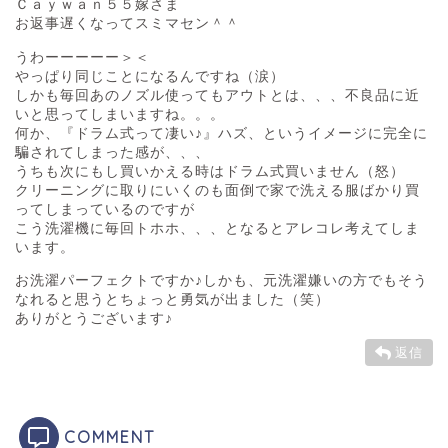
Ｃａｙｗａｎ５５嫁さま
お返事遅くなってスミマセン＾＾
うわーーーーー＞＜
やっぱり同じことになるんですね（涙）
しかも毎回あのノズル使ってもアウトとは、、、不良品に近
いと思ってしまいますね。。。
何か、『ドラム式って凄い♪』ハズ、というイメージに完全に
騙されてしまった感が、、、
うちも次にもし買いかえる時はドラム式買いません（怒）
クリーニングに取りにいくのも面倒で家で洗える服ばかり買
ってしまっているのですが
こう洗濯機に毎回トホホ、、、となるとアレコレ考えてしま
います。
お洗濯パーフェクトですか♪しかも、元洗濯嫌いの方でもそう
なれると思うとちょっと勇気が出ました（笑）
ありがとうございます♪
返信
COMMENT