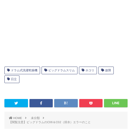
ドラム式洗濯乾燥機
ビッグドラムスリム
ホコリ
故障
日立
HOME
未分類
【閲覧注意】ビッグドラムのC06＆C02（排水）エラーのこと