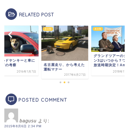
RELATED POST
類
未分類
未分類
グランドツアーのシ
ン3はいつから？つ
イルドヤンキーと車に
名古屋走り、から考えた
放送時期決定！Amaz.
いての考察
運転マナー
2016年1月7日
2018年11
2017年6月27日
POSTED COMMENT
bagusu
より:
2015年8月6日 2:34 PM