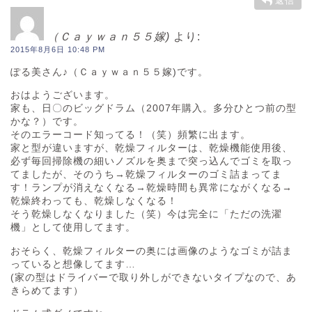
返信
（Ｃａｙｗａｎ５５嫁)
より:
2015年8月6日 10:48 PM
ぽる美さん♪（Ｃａｙｗａｎ５５嫁)です。
おはようございます。
家も、日〇のビッグドラム（2007年購入。多分ひとつ前の型
かな？）です。
そのエラーコード知ってる！（笑）頻繁に出ます。
家と型が違いますが、乾燥フィルターは、乾燥機能使用後、
必ず毎回掃除機の細いノズルを奥まで突っ込んでゴミを取っ
てましたが、そのうち→乾燥フィルターのゴミ詰まってま
す！ランプが消えなくなる→乾燥時間も異常にながくなる→
乾燥終わっても、乾燥しなくなる！
そう乾燥しなくなりました（笑）今は完全に「ただの洗濯
機」として使用してます。
おそらく、乾燥フィルターの奥には画像のようなゴミが詰ま
っていると想像してます…
(家の型はドライバーで取り外しができないタイプなので、あ
きらめてます）