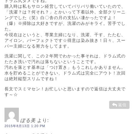
ドラム式ダメですね。
購入時は私もサロン経営していてバリバリ働いていたので、
「洗濯？は？何それ？」とかいって下着以外、全部クリーニ
ングでした（笑）白〇舎の月の支払い凄かったですよ！
（爆）※掃除は大好きですが、洗濯のみがキライ。苦手でし
た。
今現在はというと、専業主婦になり、洗濯、干す、たたむ、
アイロン。パーフェクトです☆得意は染み抜き！日々、スー
パー主婦になる努力をしてます。
洗濯に関して、この２年間でわかった事それは、ドラム式の
たたき洗いで汚れは落ちないということです。
汚れを落とす基本は「つけ置き」もうこれしかありません。
水を貯めることができない、ドラム式は完全にアウト！次回
は絶対縦型スリムですね！
長文でスミマセン！お忙しいと思いますので返信は大丈夫で
す～☆
返信
ぽる美
より:
2015年8月13日 1:20 PM