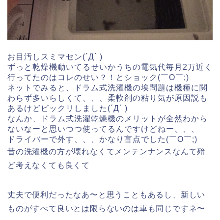
お目汚しスミマセン(´Д` )
ずっと乾燥機動いてるせいかうちの電気代毎月2万近く
行ってたのはコレのせい？！とショック(￣O￣;)
ネットでみると、ドラム式洗濯機の埃問題は機種に関
わらず多いらしくて、、、柔軟剤の粘り気が原因説も
あるけどビックリしました(´Д` )
なんか、ドラム式洗濯乾燥機のメリットが全然わから
ないなーと思いつつ使ってるんですけどねー、、、
ドライバーで外す、、、かなり盲点でした(￣O￣;)
昔の洗濯機の方が壊れなくてメンテンナンスなんて殆
ど考えなくても良くて
丈夫で便利だったなあ〜と思うこともあるし、新しい
ものがすべて良いとは限らないのは車も同じですネ〜