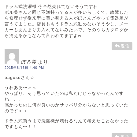
ドラム式洗濯機 今全然売れてないそうですわ！
ポル美さんと同じ不満持ってる人が多いらしくて、故障した
ら修理せず従来型に買い替える人がほとんどやって電器屋が
言うてました。店員ももうドラム式勧めないそうやし、メー
カーもあんまり力入れてないみたいで、そのうちカタログか
ら消えるかもなんて言われてますよw
返信
ぽる美
より:
2015年8月6日 4:40 PM
bagusuさん☆
うわああ〜＞＜
やっぱり、そう思っていたのは私だけじゃなかったんです
ね、、、
高かったのに何が良いのかサッパリ分からないと思っていた
のです＞＜
ドラム式買うまで洗濯機が壊れるなんて考えたことなかった
ですもん〜！！