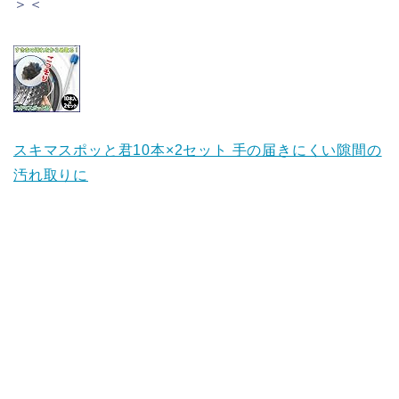
＞＜
スキマスポッと君10本×2セット 手の届きにくい隙間の
汚れ取りに