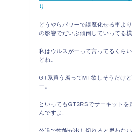
り
どうやらパワーで誤魔化せる車よ
の影響でだいぶ傾倒していってる
私はウルスがーって言ってるくら
どね。
GT系買う層ってMT欲しそうだけ
ー。
といってもGT3RSでサーキット
んですよ。
公道で性能が出し切れると思わな