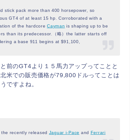
ould stick pack more than 400 horsepower, so
ous GT4 of at least 15 hp. Corroborated with a
ration of the hardcore
Cayman
is shaping up to be
rs than its predecessor.（略）the latter starts off
dering a base 911 begins at $91,100,
と前のGT4より１５馬力アップってことと
米での販売価格が79,800ドルってことは
そうですよね。
 the recently released
Jaguar i-Pace
and
Ferrari