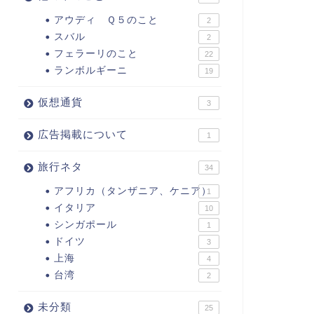
アウディ Ｑ５のこと
2
スバル
2
フェラーリのこと
22
ランボルギーニ
19
仮想通貨
3
広告掲載について
1
旅行ネタ
34
アフリカ（タンザニア、ケニア）
1
イタリア
10
シンガポール
1
ドイツ
3
上海
4
台湾
2
未分類
25