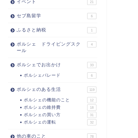
イベント
21
セブ島留学
6
ふるさと納税
1
ポルシェ ドライビングスク
4
ール
ポルシェでお出かけ
33
ポルシェパレード
6
ポルシェのある生活
119
ポルシェの機能のこと
12
ポルシェの維持費
18
ポルシェの買い方
31
ポルシェの運転
32
他の車のこと
78