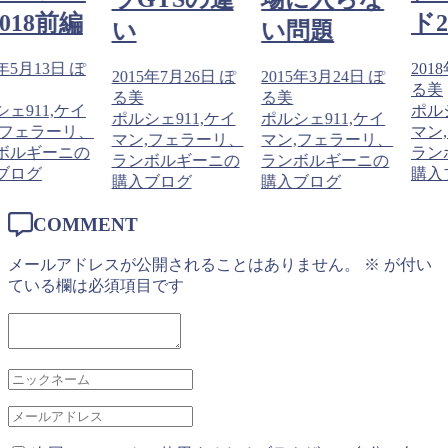
前編
ド2018
い
い問題
日
ぽ
2018年5月13
2015年7月26日
ぽ
2015年3月24日
ぽ
る美
る美
る美
ケイ
ポルシェ911,
ポルシェ911,ケイ
ポルシェ911,ケイ
ーリ、
マン,フェラ
マン,フェラーリ、
マン,フェラーリ、
ニの
ランボルギー
ランボルギーニの
ランボルギーニの
購入ブログ
購入ブログ
購入ブログ
COMMENT
メールアドレスが公開されることはありません。
※
が付い
ている欄は必須項目です