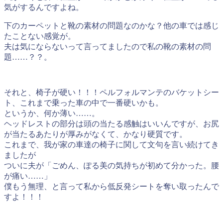
気がするんですよね。
下のカーペットと靴の素材の問題なのかな？他の車では感じ
たことない感覚が。
夫は気にならないって言ってましたので私の靴の素材の問
題……？？。
それと、椅子が硬い！！！ペルフォルマンテのバケットシー
ト、これまで乗った車の中で一番硬いかも。
というか、何か薄い……。
ヘッドレストの部分は頭の当たる感触はいいんですが、お尻
が当たるあたりが厚みがなくて、かなり硬質です。
これまで、我が家の車達の椅子に関して文句を言い続けてき
ましたが
ついに夫が「ごめん、ぽる美の気持ちが初めて分かった。腰
が痛い……」
僕もう無理、と言って私から低反発シートを奪い取ったんで
すよ！！！