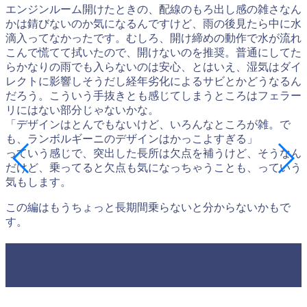
エンジンルーム開けたときの、配線のもろ出し感の雑さなん
かは錆びないのか気になるんですけど、雨の後見たら中に水
滴入ってなかったです。むしろ、開け締めの動作で水が流れ
こんで慌てて拭いたので、開けないのを推奨。普通にしてた
らかなりの雨でも入らないのは安心、とはいえ、湿気はダイ
レクトに影響しそうだし経年劣化によるサビとかどうなるん
だろう。こういう手抜きとも感じてしまうところはフェラー
リにはない部分じゃないかな。
「デザインはとんでもないけど、いろんなところが雑。で
も、ランボルギーニのデザインはかっこよすぎる」
っていう感じで、突出した長所は欠点を補うけど、そうなん
だけど、乗ってると欠点も気になっちゃうことも、っていう
気もします。
この編はもうちょっと長期間乗らないと分からないかもで
す。
ランボルギーニという車に対する印象
がちょっと変わったかも