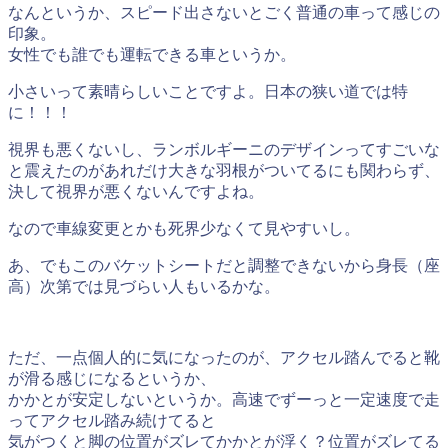
なんというか、スピード出さないとごく普通の車って感じの
印象。
女性でも誰でも運転できる車というか。
小さいって素晴らしいことですよ。日本の狭い道では特
に！！！
視界も悪くないし、ランボルギーニのデザインってすごいな
と震えたのがあれだけ大きな羽根がついてるにも関わらず、
決して視界が悪くないんですよね。
なので車線変更とかも死界少なくて見やすいし。
あ、でもこのバケットシートだと調整できないから身長（座
高）次第では見づらい人もいるかな。
ただ、一点個人的に気になったのが、アクセル踏んでると靴
が滑る感じになるというか、
かかとが安定しないというか。高速でずーっと一定速度で走
ってアクセル踏み続けてると
気がつくと脚の位置がズレてかかとが浮く？位置がズレてる