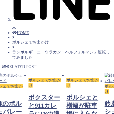
HOME
ポルシェでお出かけ
ランボルギーニ ウラカン ペルフォルマンテ運転し
てみました
RELATED POST
ポルシェでお出か
ポルシェでお出か
け
け
出か
ポルシェでお
け
ボクスター
ポルシェと
ル
鈴鹿のポ
と911カレ
横幅が駐車
ー
シェパレ
ラGTSの違
場に入らな