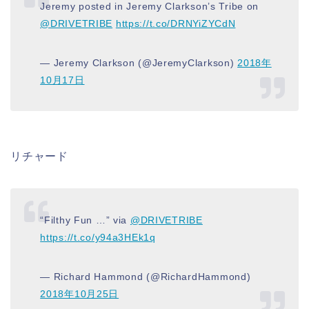
Jeremy posted in Jeremy Clarkson’s Tribe on
@DRIVETRIBE
https://t.co/DRNYiZYCdN
— Jeremy Clarkson (@JeremyClarkson)
2018年
10月17日
リチャード
“Filthy Fun …” via
@DRIVETRIBE
https://t.co/y94a3HEk1q
— Richard Hammond (@RichardHammond)
2018年10月25日