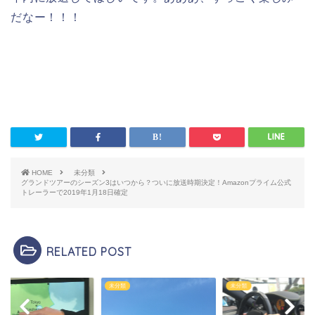
だなー！！！
HOME
未分類
グランドツアーのシーズン3はいつから？ついに放送時期決定！Amazonプライム公式
トレーラーで2019年1月18日確定
RELATED POST
類
未分類
未分類