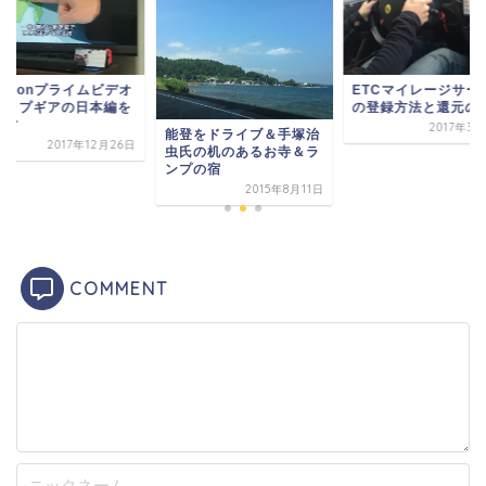
mazonプライムビデオ
ETCマイレージサー
トップギアの日本編を
の登録方法と還元の
直す
2017年3
能登をドライブ＆手塚治
2017年12月26日
虫氏の机のあるお寺＆ラ
ンプの宿
2015年8月11日
COMMENT