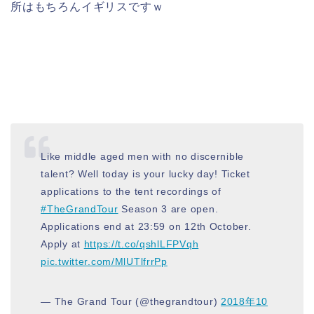
所は
もちろんイギリスですｗ
Like middle aged men with no discernible
talent? Well today is your lucky day! Ticket
applications to the tent recordings of
#TheGrandTour
Season 3 are open.
Applications end at 23:59 on 12th October.
Apply at
https://t.co/qshlLFPVqh
pic.twitter.com/MlUTlfrrPp
— The Grand Tour (@thegrandtour)
2018年10