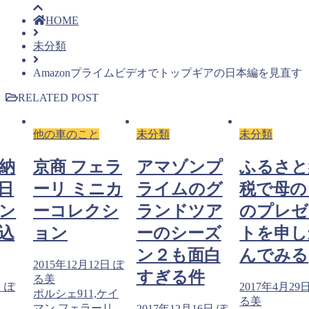
HOME
未分類
Amazonプライムビデオでトップギアの日本編を見直す
RELATED POST
他の車のこと
未分類
未分類
納
京商 フェラ
アマゾンプ
ふるさと
日
ーリ ミニカ
ライムのグ
税で母の
ン
ーコレクシ
ランドツア
のプレゼ
込
ョン
ーのシーズ
トを申し
ン２も面白
んでみる
2015年12月12日
ぽ
すぎる件
る美
日
ぽ
2017年4月29
ポルシェ911,ケイ
る美
マン,フェラーリ、
2017年12月16日
ぽ