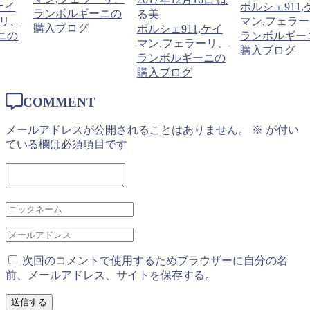
ケイ
ポルシェ911,
ランボルギーニの
る美
ーリ、
マン,フェラ
購入ブログ
ポルシェ911,ケイ
ニの
ランボルギー
マン,フェラーリ、
購入ブログ
ランボルギーニの
購入ブログ
COMMENT
メールアドレスが公開されることはありません。
※
が付い
ている欄は必須項目です
次回のコメントで使用するためブラウザーに自分の名
前、メールアドレス、サイトを保存する。