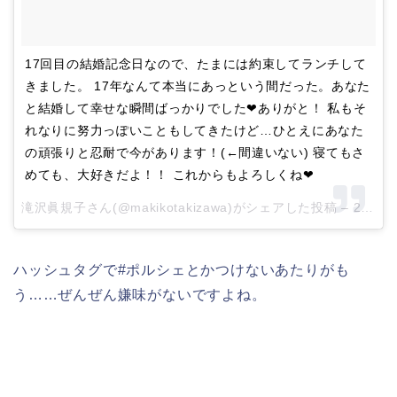
17回目の結婚記念日なので、たまには約束してランチして
きました。 17年なんて本当にあっという間だった。あなた
と結婚して幸せな瞬間ばっかりでした❤ありがと！ 私もそ
れなりに努力っぽいこともしてきたけど…ひとえにあなた
の頑張りと忍耐で今があります！(←間違いない) 寝てもさ
めても、大好きだよ！！ これからもよろしくね❤
滝沢眞規子さん(@makikotakizawa)がシェアした投稿 –
2017 1月 31 9:29午後 PST
ハッシュタグで#ポルシェとかつけないあたりがも
う……ぜんぜん嫌味がないですよね。