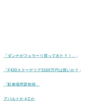
「ダンナがフェラーリ買ってきた？！」
」
「F430スクーデリア3100万円は買いか？
」
「駐車場問題勃発」
アバルトか４Cか