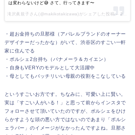
は変わらないけど😅 さて、行ってきます〜
滝沢眞規子さん(@makikotakizawa)がシェアした投稿 –
2016 12月 14 5:20午後 PST
・超お金持ちの旦那様（アパレルブランドのオーナー
デザイナーだったかな）がいて、渋谷区のすごい一軒
家に住んでる
・ポルシェ2台持ち（パナメーラ＆カイエン）
・自身もVERYのモデルとして大活躍中
・母としてもバッチリいい母親の役割をこなしている
というすごいお方です。ちなみに、可愛い上に賢い。
実は「すごい人がいる！」と思って前からインスタで
フォローさせて頂いていたのですが、ポルシェをひけ
らかすような頭の悪い方ではないのであまり「ポルシ
ェラバー」のイメージがなかったんですよね。旦那さ