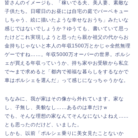
皆さんのイメージも、「稼いでる夫、美人妻、素敵な
子供たち。日曜日のお昼には自宅の庭でバーベキュー
しちゃう、絵に描いたような幸せなおうち」みたいな
感じではないでしょうか？ゆうても、書いていて思っ
たけどこれ実現しようと思ったら親か祖父の代からお
金持ちじゃないと本人の年収1500万とかじゃ全然無理
ゲーですね……。年収5000万オーバーの世界。ポルシ
ェが買える年収っていうか、持ち家やお受験から私立
で〜まで求めると「都内で裕福な暮らしをするなかで
車はポルシェを選んだ」って感じになっちゃうかな。
ちなみに、我が家はその像から外れています。家な
し、子無し、美貌なし……あるのは車だけｗ
でも、そんな理想の家なんてそんなにないよねえ……
とも思ったのだけど、いました。
しかも、以前「ポルシェ乗りに美女見たことないか