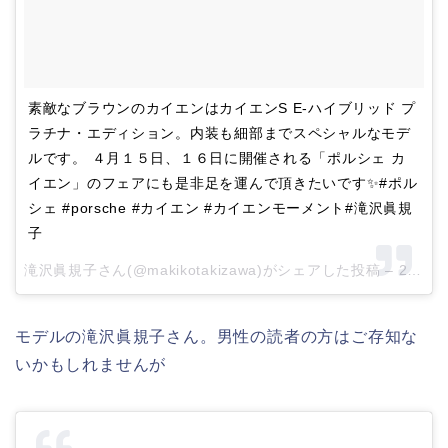
素敵なブラウンのカイエンはカイエンS E-ハイブリッド プ
ラチナ・エディション。内装も細部までスペシャルなモデ
ルです。 ４月１５日、１６日に開催される「ポルシェ カ
イエン」のフェアにも是非足を運んで頂きたいです✨#ポル
シェ #porsche #カイエン #カイエンモーメント#滝沢眞規
子
滝沢眞規子さん(@makikotakizawa)がシェアした投稿 –
2017 4月 7 3:46午前 PDT
モデルの滝沢眞規子さん。男性の読者の方はご存知な
いかもしれませんが