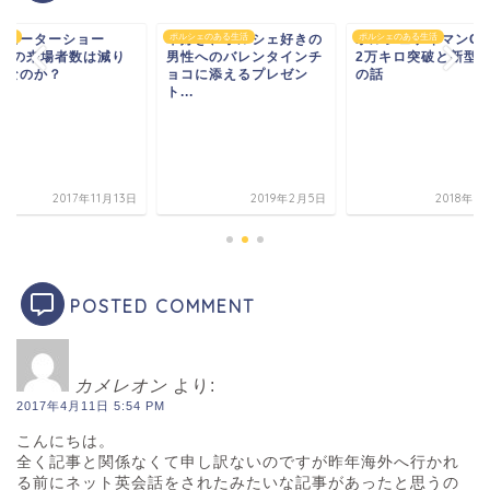
京モーターショー
ント
車好き、ポルシェ好きの
ポルシェのある生活
ポルシェケイマンG
ポルシェのある生活
017の来場者数は減り
男性へのバレンタインチ
2万キロ突破と新型G
ぎなのか？
ョコに添えるプレゼン
の話
ト...
2017年11月13日
2019年2月5日
2018年5
POSTED COMMENT
カメレオン
より:
2017年4月11日 5:54 PM
こんにちは。
全く記事と関係なくて申し訳ないのですが昨年海外へ行かれ
る前にネット英会話をされたみたいな記事があったと思うの