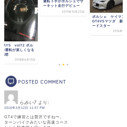
運転下手がポルシェでサ
ーキット走行デビュー
2015年10月25日
ポルシェ ケイマン
GT4VSマツダ 新
ードスター
2016年6
1DAYS vol72 ポル
ェの運転が楽しくなる
の感想
2018年6月13日
POSTED COMMENT
らみい7
より:
2016年3月12日 11:57 PM
GT4で練習とは贅沢ですね〜。
ターンパイクみたいな高速コース