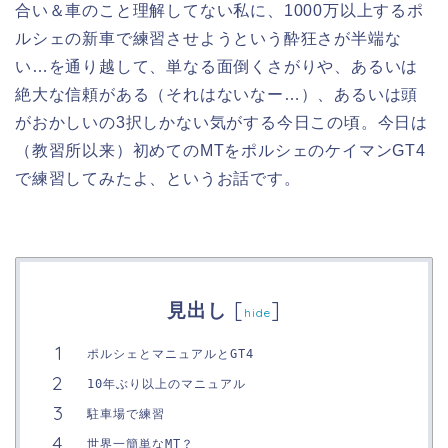
合い＆車のこと理解してない私に、1000万以上するポ
ルシェの新車で練習させようという酔狂さが半端な
い…を通り越して、単なる面倒くさがりや、あるいは
絶大な信頼がある（それはないなー…）、あるいは頭
がおかしいの3択しかない気がする今日この頃。今日は
（教習所以来）初めてのMTをポルシェのケイマンGT4
で練習してみたよ、というお話です。
[
]
見出し
hide
ポルシェとマニュアルとGT4
10年ぶり以上のマニュアル
駐車場で練習
世界一簡単なMT？