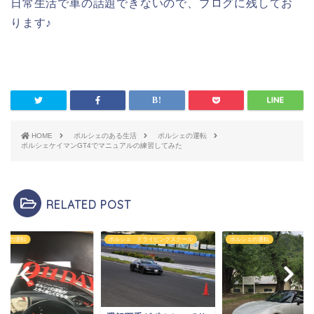
日常生活で車の話題できないので、ブログに残してお
ります♪
HOME
ポルシェのある生活
ポルシェの運転
ポルシェケイマンGT4でマニュアルの練習してみた
RELATED POST
シェの運転
ポルシェ ドライビングスクール
ポルシェの運転