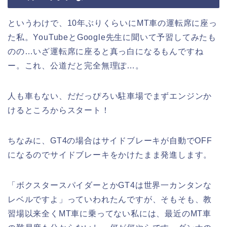
というわけで、10年ぶりくらいにMT車の運転席に座っ
た私。YouTubeとGoogle先生に聞いて予習してみたも
のの…いざ運転席に座ると真っ白になるもんですね
ー。これ、公道だと完全無理ぽ…。
人も車もない、だだっぴろい駐車場でまずエンジンか
けるところからスタート！
ちなみに、GT4の場合はサイドブレーキが自動でOFF
になるのでサイドブレーキをかけたまま発進します。
「ボクスタースパイダーとかGT4は世界一カンタンな
レベルですよ」っていわれたんですが、そもそも、教
習場以来全くMT車に乗ってない私には、最近のMT車