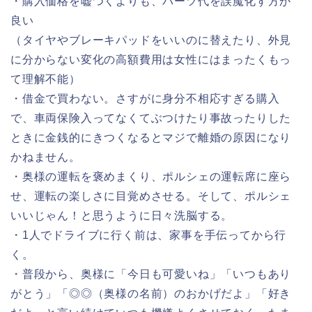
・購入価格を嘘つくよりも、パーツ代を誤魔化す方が
良い
（タイヤやブレーキパッドをいいのに替えたり、外見
に分からない変化の高額費用は女性にはまったくもっ
て理解不能）
・借金で買わない。さすがに身分不相応すぎる購入
で、車両保険入ってなくてぶつけたり事故ったりした
ときに金銭的にきつくなるとマジで離婚の原因になり
かねません。
・奥様の運転を褒めまくり、ポルシェの運転席に座ら
せ、運転の楽しさに目覚めさせる。そして、ポルシェ
いいじゃん！と思うように日々洗脳する。
・1人でドライブに行く前は、家事を手伝ってから行
く。
・普段から、奥様に「今日も可愛いね」「いつもあり
がとう」「◎◎（奥様の名前）のおかげだよ」「好き