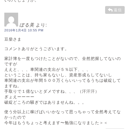
返信
ぽる美
より:
2016年1月4日 10:55 PM
豆柴さま
コメントありがとうございます。
家計簿を一度もつけたことがないので、全然把握してないの
ですが
ええと、、、車関連の支出が５％以下、、、
ということは、持ち家もないし、資産形成もしてないし
車関連の支出が年間５００万くらいいってるうちは破綻して
ますね。
手取りで１億ないとダメですね、、、（汗汗汗）
ぎょえーーーー
破綻どころの騒ぎではありませんね。。。
使う分以上に稼げばいいかなって思っちゃって全然考えてな
かったので
今年はもうちょっと考えます〜勉強になりました＞＜