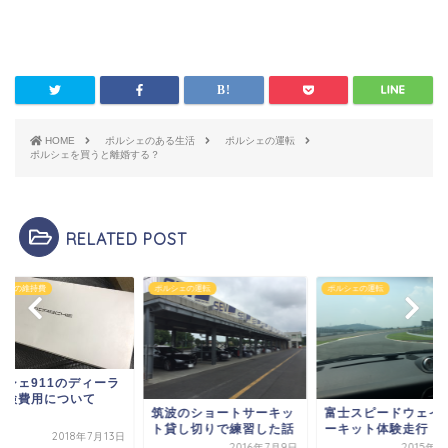
HOME
ポルシェのある生活
ポルシェの運転
ポルシェを買うと離婚する？
RELATED POST
シェの維持費
ポルシェの運転
ポルシェの運転
ルシェ911のディーラ
車検費用について
筑波のショートサーキッ
富士スピードウェイ
ト貸し切りで練習した話
ーキット体験走行
2018年7月13日
2016年7月9日
2015年8