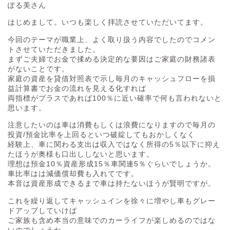
ぽる美さん
はじめまして。いつも楽しく拝読させていただいてます。
今回のテーマが職業上、よく取り扱う内容でしたのでコメン
トさせていただきました。
まずご夫婦でお金で揉める決定的な要因はご家庭の財務諸表
がないことです。
家庭の資産を貸借対照表で示し毎月のキャッシュフローを損
益計算書でお金の流れを見える化すれば
両指標がプラスであれば100％に近い確率で何も言われないと
思います。
注意したいのは車は消費もしくは浪費になりますので毎月の
投資/預金比率を上回るといつ破綻してもおかしくなく
経験上、車に関わる支出は収入ではなく所得の5％以下に抑え
たほうが奥様も口出ししないと思います。
理想は預金10％資産形成15％車関連5％ぐらいでしょうか。
車比率はは減価償却費も入れてです。
本音は資産形成できるまで車は持たないほうが賢明ですが。
これを繰り返してキャッシュインを徐々に増やし車もグレー
ドアップしていけば
ご家族も含め本当の意味でのカーライフが楽しめるのではな
いのでしょうか。