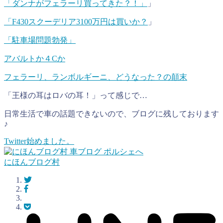
「ダンナがフェラーリ買ってきた？！」
」
「F430スクーデリア3100万円は買いか？
」
「駐車場問題勃発」
アバルトか４Cか
フェラーリ、ランボルギーニ、どうなった？の顛末
「王様の耳はロバの耳！」って感じで…
日常生活で車の話題できないので、ブログに残しております
♪
Twitter始めました。
にほんブログ村