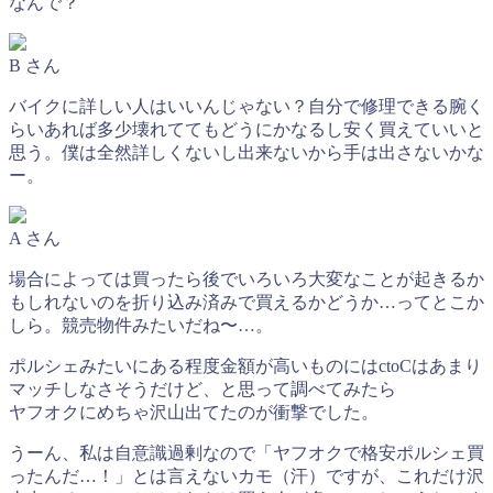
なんで？
B さん
バイクに詳しい人はいいんじゃない？自分で修理できる腕く
らいあれば多少壊れててもどうにかなるし安く買えていいと
思う。僕は全然詳しくないし出来ないから手は出さないかな
ー。
A さん
場合によっては買ったら後でいろいろ大変なことが起きるか
もしれないのを折り込み済みで買えるかどうか…ってとこか
しら。競売物件みたいだね〜…。
ポルシェみたいにある程度金額が高いものにはctoCはあまり
マッチしなさそうだけど、と思って調べてみたら
ヤフオクにめちゃ沢山出てたのが衝撃でした。
うーん、私は自意識過剰なので「ヤフオクで格安ポルシェ買
ったんだ…！」とは言えないカモ（汗）ですが、これだけ沢