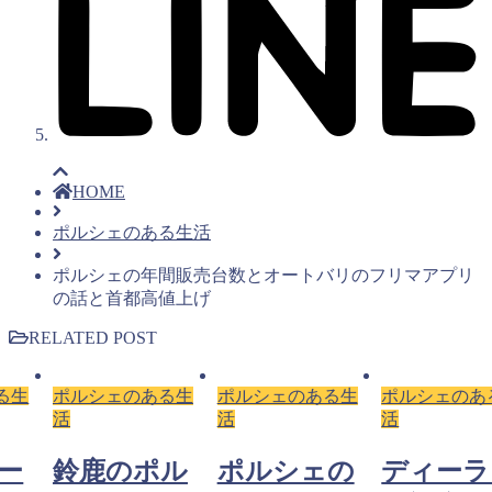
HOME
ポルシェのある生活
ポルシェの年間販売台数とオートバリのフリマアプリ
の話と首都高値上げ
RELATED POST
る生
ポルシェのある生
ポルシェのある生
ポルシェのあ
活
活
活
ー
鈴鹿のポル
ポルシェの
ディーラ