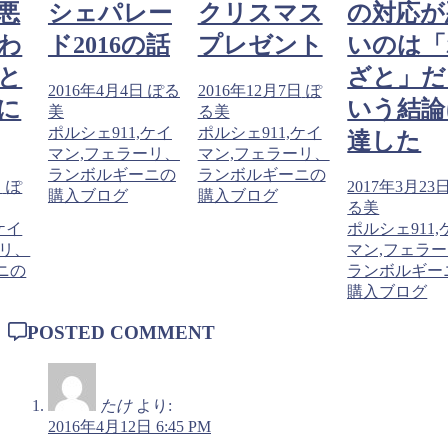
悪
シェパレー
クリスマス
の対応が
わ
ド2016の話
プレゼント
いのは「
と
ざと」だ
2016年4月4日
ぽる
2016年12月7日
ぽ
に
いう結論
美
る美
ポルシェ911,ケイ
ポルシェ911,ケイ
達した
マン,フェラーリ、
マン,フェラーリ、
ランボルギーニの
ランボルギーニの
日
ぽ
2017年3月23
購入ブログ
購入ブログ
る美
ケイ
ポルシェ911,
ーリ、
マン,フェラ
ニの
ランボルギー
購入ブログ
POSTED COMMENT
たけ
より:
2016年4月12日 6:45 PM