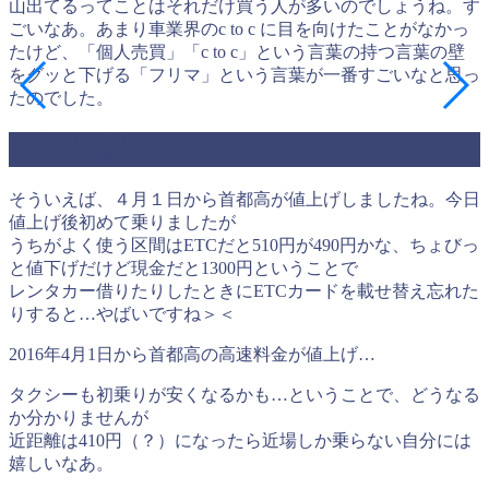
山出てるってことはそれだけ買う人が多いのでしょうね。す
ごいなあ。あまり車業界のc to c に目を向けたことがなかっ
たけど、「個人売買」「c to c」という言葉の持つ言葉の壁
をグッと下げる「フリマ」という言葉が一番すごいなと思っ
たのでした。
首都高値上げ
そういえば、４月１日から首都高が値上げしましたね。今日
値上げ後初めて乗りましたが
うちがよく使う区間はETCだと510円が490円かな、ちょびっ
と値下げだけど現金だと1300円ということで
レンタカー借りたりしたときにETCカードを載せ替え忘れた
りすると…やばいですね＞＜
2016年4月1日から首都高の高速料金が値上げ…
タクシーも初乗りが安くなるかも…ということで、どうなる
か分かりませんが
近距離は410円（？）になったら近場しか乗らない自分には
嬉しいなあ。