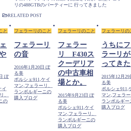
リの488GTBのパーティーに 行ってきました
RELATED POST
こと
フェラーリのこと
フェラーリのこと
フェラーリの
ェ
フェラーリ
フェラー
うちにフ
や
の音
リ F430ス
ラーリが
クーデリア
ってきた
2016年1月20日
ぽ
の中古車相
る美
9日
ぽ
2015年12月2
ポルシェ911,ケイ
場とか。
る美
マン,フェラーリ、
ケイ
ポルシェ911,
ランボルギーニの
ーリ、
マン,フェラ
2015年9月23日
ぽ
購入ブログ
ニの
ランボルギー
る美
購入ブログ
ポルシェ911,ケイ
マン,フェラーリ、
ランボルギーニの
購入ブログ