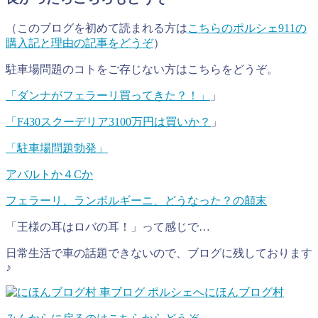
（このブログを初めて読まれる方は
こちらのポルシェ911の
購入記と理由の記事をどうぞ
）
駐車場問題のコトをご存じない方はこちらをどうぞ。
「ダンナがフェラーリ買ってきた？！」
」
「F430スクーデリア3100万円は買いか？
」
「駐車場問題勃発」
アバルトか４Cか
フェラーリ、ランボルギーニ、どうなった？の顛末
「王様の耳はロバの耳！」って感じで…
日常生活で車の話題できないので、ブログに残しております
♪
にほんブログ村