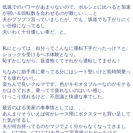
低速でのパワーがあまりないので、ポルシェに比べると加速
が弱い＆回転数を合わせるのが難しい……と
夫がブツブツ言っていましたが、でも、坂道でも下がりにく
い仕様になってるし
夫いわく十分優しい車だ、と。
私にとっては、自分ってこんなに運転下手だったっけ？と、
ショックを受けるヘボ体験となり。
恥ずかしながら、坂道怖くてそれから運転してません！
ちなみに助手席に乗ってる分にはシート堅いけど長時間乗っ
ても疲れないし、
楽ちんで良いクルマです。色がキモオタブルーなのがモテる
かはさておき、乗ってて疲れないのはいい感じ。
けっこう揺れるけど、不思議と快適な車でした。
最近のぽる美家の車事情としては、、、
あんまりそういえば何かレース用にボクスターも買い足して
た気がするし
夫が何台持ってるのかマジでよく分からなくなってきまし
た。GT2RS，GT3,GT4を並べて写真撮りたかったけど