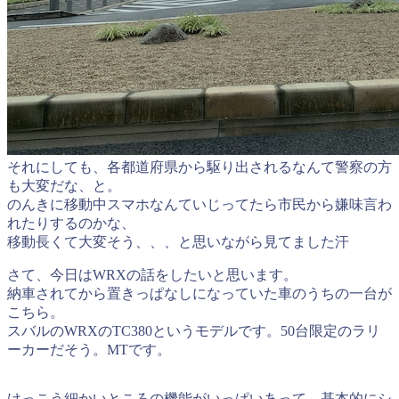
それにしても、各都道府県から駆り出されるなんて警察の方
も大変だな、と。
のんきに移動中スマホなんていじってたら市民から嫌味言わ
れたりするのかな、
移動長くて大変そう、、、と思いながら見てました汗
さて、今日はWRXの話をしたいと思います。
納車されてから置きっぱなしになっていた車のうちの一台が
こちら。
スバルのWRXのTC380というモデルです。50台限定のラリ
ーカーだそう。MTです。
けっこう細かいところの機能がいっぱいあって、基本的にシ