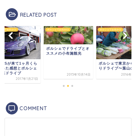
RELATED POST
シェでお出かけ
ポルシェでお出かけ
ポルシェでお出かけ
ポルシェでドライブとオ
ススメの小布施観光
T3RSが来て1ヶ月くら
ポルシェで東京から
経った感想とポルシェ
りドライブ〜葉山の
千葉ドライブ
2015年10月14日
2016年1
2017年1月21日
COMMENT