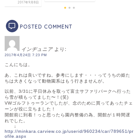
2017年
POSTED COMMENT
インヂュニア
より:
2017年4月24日 7:23 PM
こんにちは。
あ、これは良いですね。参考にします・・・ってうちの姫た
ちは大きくなって動物園系はもう行きませんが。
以前、3/31に平日休みを取って富士サファリパークへ行った
ら雪が積もってました〜！(笑)
VWゴルフトゥーランでしたが、念のために買ってあったチェ
ーンが役に立ちました！
開館前に到着！っと思ったら園内整備の為、開館が１時間遅
れでした。
↓
http://minkara.carview.co.jp/userid/960234/car/789651/pr
ofile.aspx