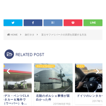
HOME
旅行ネタ
富士サファリパークの渋滞を回避する方法
RELATED POST
シェでお出かけ
ドイツ
イタリア
陸のポルシェ事情が面
ドイツのレンタカー
メルセデス・ベンツC
かった件
のレンタカー＆海外
2017年12月24日
Uber（ウーバー）を.
2015年8月19日