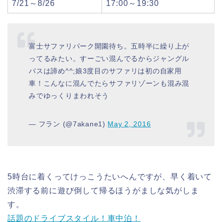
7/21～8/26
17:00～19:30
富士サファリパーク開園待ち。五時半に繰り上が
ってるみたい。すーごい混んでるからジャングル
バスは諦め^^;娘3度目のサファリは初の自家用
車！こんなに混んでたらサファリゾーンも混み混
みでゆっくりまわれそう
— フラン (@7akane1)
May 2, 2016
5時台に着くってけっこうたいへんですが、早く着いて
渋滞する前に遊び倒して帰るほうがましな気がしま
す。
話題のドライブスタイル！車中泊！