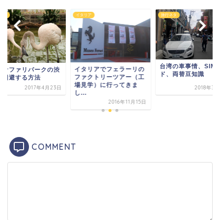
ネタ
イタリア
旅行ネタ
台湾の車事情、SIM
イタリアでフェラーリの
士サファリパークの渋
ド、両替豆知識
ファクトリーツアー（工
を回避する方法
場見学）に行ってきま
2017年4月23日
2018年3
し...
2016年11月15日
COMMENT