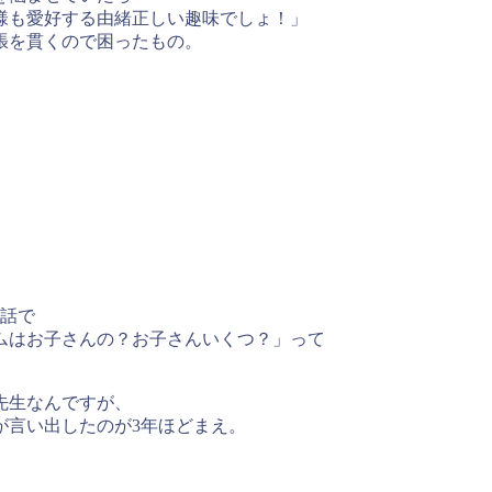
様も愛好する由緒正しい趣味でしょ！」
張を貫くので困ったもの。
会話で
ムはお子さんの？お子さんいくつ？」って
。
先生なんですが、
が言い出したのが3年ほどまえ。