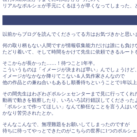
リアルなポルシェが手元にくるほうが早くなってしまった、
ポルシェの根付を依頼するまでの経緯
以前からブログを読んでくださってる方はお気づきかと思い
何の取り柄もない人間ですが情報収集能力だけは誰にも負け
たどり着いて、そして時間をかけて先生に依頼できるルート
そこからが長かった……！待つこと1年半。
こういうものは「イメージが決まれば早い」んでしょうけど
イメージがなかなか降りてこない＆人気作家さんなので
他の作品との兼ね合いもあるし順番待ちということで1年以
その間先生はわざわざポルシェセンターまで見に行ってくれ
動画で動きを観察したり、いろいろ試行錯誤してくださった
「ポルシェで作ってほしい」なんて酔狂なことを言う人はい
かなり苦労されたとか。
そんなこんなで、無理難題をお願いしてしまったのですが
待ちに待ってやっとできたのがこちらの世界に1つのポルシ