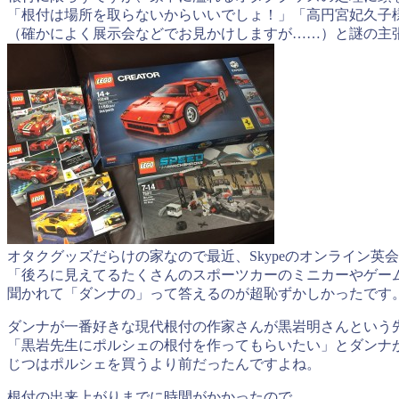
「根付は場所を取らないからいいでしょ！」「高円宮妃久子
（確かによく展示会などでお見かけしますが……）と謎の主
オタクグッズだらけの家なので最近、Skypeのオンライン英
「後ろに見えてるたくさんのスポーツカーのミニカーやゲー
聞かれて「ダンナの」って答えるのが超恥ずかしかったです
ダンナが一番好きな現代根付の作家さんが黒岩明さんという
「黒岩先生にポルシェの根付を作ってもらいたい」とダンナ
じつはポルシェを買うより前だったんですよね。
根付の出来上がりまでに時間がかかったので