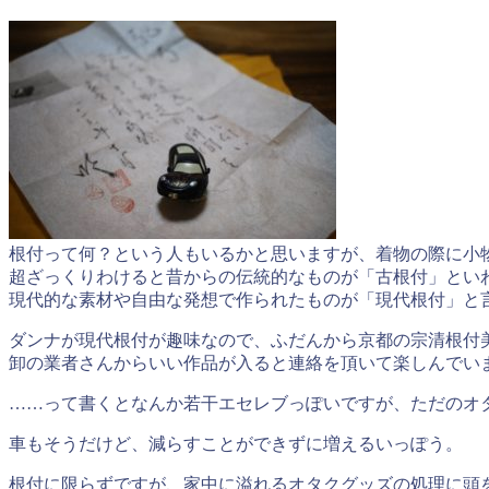
根付って何？という人もいるかと思いますが、着物の際に小
超ざっくりわけると昔からの伝統的なものが「古根付」とい
現代的な素材や自由な発想で作られたものが「現代根付」と
ダンナが現代根付が趣味なので、ふだんから京都の宗清根付
卸の業者さんからいい作品が入ると連絡を頂いて楽しんでい
……って書くとなんか若干エセレブっぽいですが、ただのオ
車もそうだけど、減らすことができずに増えるいっぽう。
根付に限らずですが、家中に溢れるオタクグッズの処理に頭