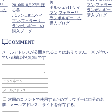
美
ーリ、
マン,フェラ
2016年10月27日
ぽ
ポルシェ911,ケイ
ニの
ランボルギー
る美
マン,フェラーリ、
購入ブログ
ポルシェ911,ケイ
ランボルギーニの
マン,フェラーリ、
購入ブログ
ランボルギーニの
購入ブログ
COMMENT
メールアドレスが公開されることはありません。
※
が付い
ている欄は必須項目です
次回のコメントで使用するためブラウザーに自分の名
前、メールアドレス、サイトを保存する。