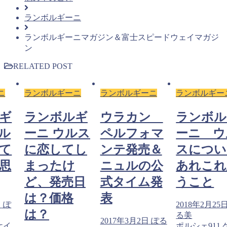
ランボルギーニ
ランボルギーニマガジン＆富士スピードウェイマガジ
ン
RELATED POST
ニ
ランボルギーニ
ランボルギーニ
ランボルギー
ギ
ランボルギ
ウラカン
ランボル
ル
ーニ ウルス
ペルフォマ
ーニ ウ
て
に恋してし
ンテ発売＆
スについ
思
まったけ
ニュルの公
あれこれ
ど、発売日
式タイム発
うこと
は？価格
表
日
ぽ
2018年2月25
は？
る美
2017年3月2日
ぽる
ケイ
ポルシェ911,