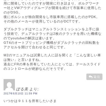
用に開発していたのですが開発に行き詰まり、ボルグワーナ
ー社とVWアウディグループが開発を続けて市販車に使用した
のがDSG。
後にポルシェが独自開発をし市販車用に搭載したのがPDK。
その他のメーカーが使用しているのがDCTです。
ダブルクラッチはマニュアルトランスミッションを上手に扱
う技術で、デュアルクラッチは2枚のクラッチを用いた機構な
のでyoutubeの解説は違います。
GT4のオートブリッピング機構がダブルクラッチの回転数を
アクセルを開けて合わせると同じです。
M2のマニュアルは試乗した人に話を聞くと「こんな楽しい車
は無い」と言いますね。
過去にFRの車を所有していた人にとっては、テールスライド
のコントロールが絶妙なんだそうです。
返信
ぽる美
より:
2017年8月10日 11:59 PM
いつかは９１１を所有したいさま