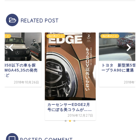
RELATED POST
車のこと
他の車のこと
他の車のこと
幅1850以下の車を探
トヨタ 新型第5世
AMGA45,35の発売
ープラA90に遭遇
期など
2018年10月26日
2018年1
カーセンサーEDGE2月
号にぽる美コラムが……
2016年12月27日