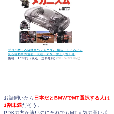
プロが教える自動車のメカニズム 構造・しくみから
見る自動車の過去・現在・未来 史上 [ 古川修 ]
価格：1728円（税込、送料無料)
(2017/7/21時点)
お話聞いたら
日本だとBMWでMT選択する人は
1割未満
だそう。
PDKの方が速いのにそれでもMT人気の高いポ