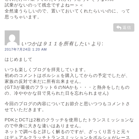
試乗がないのって残念ですよねー＞＜
全然違うらしいので、置いておいてくれたらいいのに、って
思っちゃいます。
返信
いつかは９１１を所有したい
より:
2017年7月24日 1:20 AM
はじめまして
いつも楽しくブログを拝見しています。
初めのコメントはポルシェを購入してからの予定でしたが、
家族の反対で未だに所有出来ません。
(GT3が最後のフラット６のNAかも・・・と熱弁をしたもの
の、冷ややかな目で見られた日を忘れられません)
今回のブログの内容についてお節介と思いつつもコメントさ
せていただきます。
PDKとDCTは2枚のクラッチを使用したトランスミッションな
ので中身に大きな違いはありません。
ネットで調べると詳しく解るのですが、ざっくり言うと元々
はデュアルクラッチトランスミッションをポルシェがレース