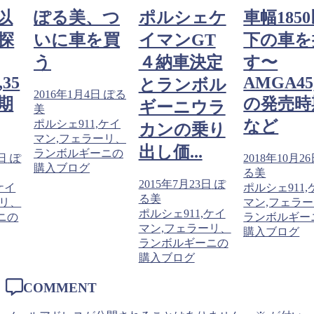
つ
ポルシェケ
車幅1850以
ぽる美、
買
イマンGT
下の車を探
いに車を
４納車決定
す〜
う
AMGA45,35
とランボル
ぽる
2016年1月4日
の発売時期
ギーニウラ
美
など
ケイ
ポルシェ911,
カンの乗り
ーリ、
マン,フェラ
出し価...
ニの
ランボルギー
2018年10月26日
ぽ
購入ブログ
る美
2015年7月23日
ぽ
ポルシェ911,ケイ
る美
マン,フェラーリ、
ポルシェ911,ケイ
ランボルギーニの
マン,フェラーリ、
購入ブログ
ランボルギーニの
購入ブログ
COMMENT