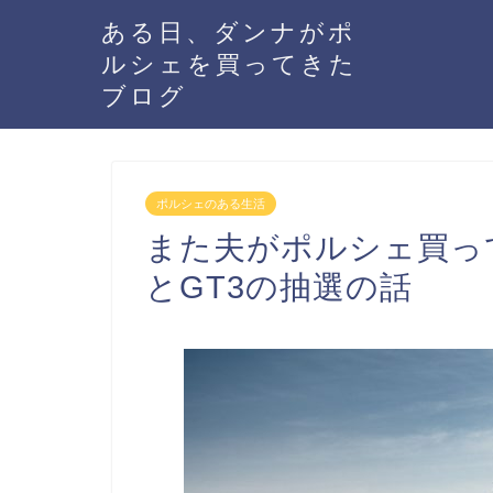
ある日、ダンナがポ
ルシェを買ってきた
ブログ
ポルシェのある生活
また夫がポルシェ買って
とGT3の抽選の話