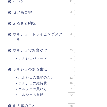
イベント
21
セブ島留学
6
ふるさと納税
1
ポルシェ ドライビングスク
4
ール
ポルシェでお出かけ
33
ポルシェパレード
6
ポルシェのある生活
119
ポルシェの機能のこと
12
ポルシェの維持費
18
ポルシェの買い方
31
ポルシェの運転
32
他の車のこと
78