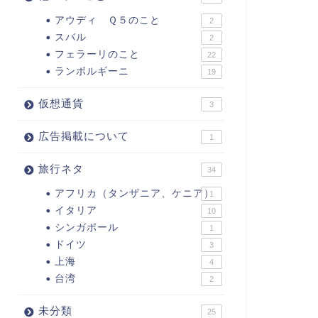
アウディ Ｑ５のこと
2
スバル
2
フェラーリのこと
22
ランボルギーニ
19
仮想通貨
3
広告掲載について
1
旅行ネタ
34
アフリカ（タンザニア、ケニア）
1
イタリア
10
シンガポール
1
ドイツ
3
上海
4
台湾
2
未分類
25