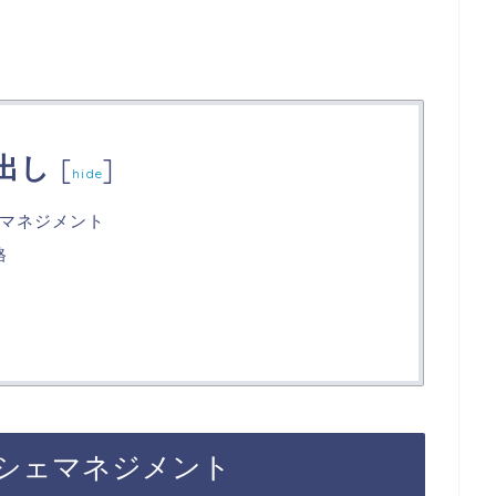
出し
[
]
hide
マネジメント
格
シェマネジメント