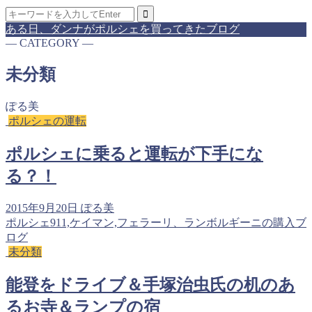
ある日、ダンナがポルシェを買ってきたブログ
― CATEGORY ―
未分類
ぽる美
ポルシェの運転
ポルシェに乗ると運転が下手にな
る？！
2015年9月20日
ぽる美
ポルシェ911,ケイマン,フェラーリ、ランボルギーニの購入ブ
ログ
未分類
能登をドライブ＆手塚治虫氏の机のあ
るお寺＆ランプの宿