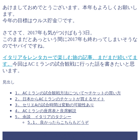
あけましておめでとうございます。本年もよろしくお願いし
ます。
今年の目標はウルス貯金♡です。
さてさて、2017年も気がつけばもう3日。
このままだとあっという間に2017年も終わってしまいそうな
のでヤバイですね。
イタリアをレンタカーで楽しむ旅の記事、まだまだ続いてま
す。
今回はACミランの試合観戦に行った話を書きたいと思
います。
見出し
1.
ACミランの試合観戦方法について〜チケットの買い方
2.
日本からACミランのチケットが買えるサイト
3.
セリエAの試合時間は変動の可能性あり
4.
ACミランの座席表と良席解説
5.
余談 イタリアのタクシー
5.1.
良かったらこちらもどうぞ
ACミランの試合観戦方法について〜チ