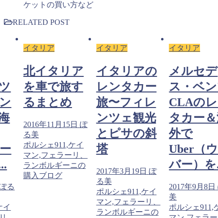
ケットの買い方など
RELATED POST
イタリア
イタリア
イタリア
北イタリア
イタリアの
メルセデ
ツ
を車で旅す
レンタカー
ス・ベン
レン
るまとめ
旅〜フィレ
CLAの
海
ンツェ観光
タカー＆
2016年11月15日
ぽ
とピサの斜
外で
る美
ポルシェ911,ケイ
ウー
塔
Uber（
マン,フェラーリ、
.
バー）を..
ランボルギーニの
2017年3月19日
ぽ
購入ブログ
る美
ぽる
2017年9月8日
ポルシェ911,ケイ
美
マン,フェラーリ、
ケイ
ポルシェ911,
ランボルギーニの
ーリ、
マン,フェラ