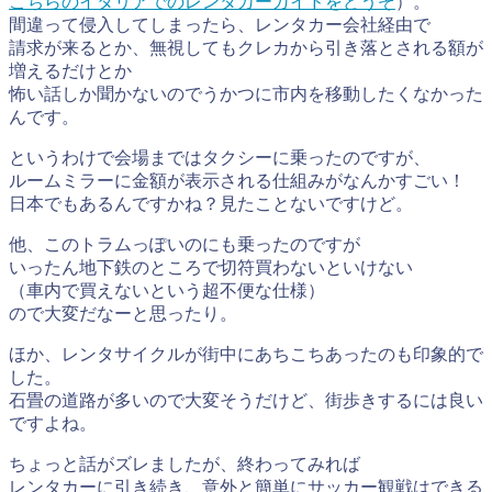
こちらのイタリアでのレンタカーガイドをどうぞ
）。
間違って侵入してしまったら、レンタカー会社経由で
請求が来るとか、無視してもクレカから引き落とされる額が
増えるだけとか
怖い話しか聞かないのでうかつに市内を移動したくなかった
んです。
というわけで会場まではタクシーに乗ったのですが、
ルームミラーに金額が表示される仕組みがなんかすごい！
日本でもあるんですかね？見たことないですけど。
他、このトラムっぽいのにも乗ったのですが
いったん地下鉄のところで切符買わないといけない
（車内で買えないという超不便な仕様）
ので大変だなーと思ったり。
ほか、レンタサイクルが街中にあちこちあったのも印象的で
した。
石畳の道路が多いので大変そうだけど、街歩きするには良い
ですよね。
ちょっと話がズレましたが、終わってみれば
レンタカーに引き続き、意外と簡単にサッカー観戦はできる