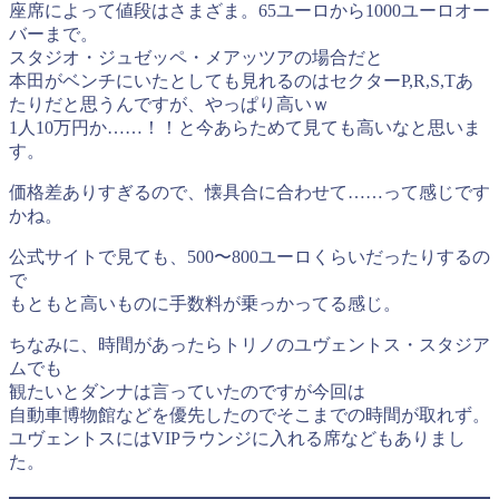
座席によって値段はさまざま。65ユーロから1000ユーロオー
バーまで。
スタジオ・ジュゼッペ・メアッツアの場合だと
本田がベンチにいたとしても見れるのはセクターP,R,S,Tあ
たりだと思うんですが、やっぱり高いｗ
1人10万円か……！！と今あらためて見ても高いなと思いま
す。
価格差ありすぎるので、懐具合に合わせて……って感じです
かね。
公式サイトで見ても、500〜800ユーロくらいだったりするの
で
もともと高いものに手数料が乗っかってる感じ。
ちなみに、時間があったらトリノのユヴェントス・スタジア
ムでも
観たいとダンナは言っていたのですが今回は
自動車博物館などを優先したのでそこまでの時間が取れず。
ユヴェントスにはVIPラウンジに入れる席などもありまし
た。