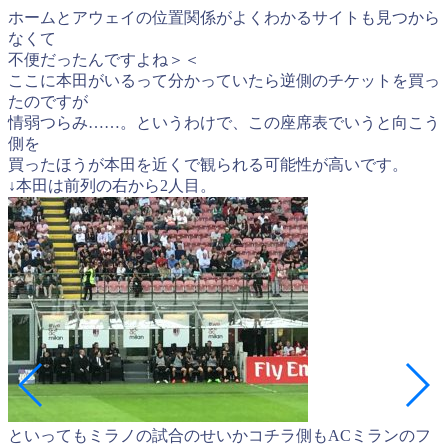
ホームとアウェイの位置関係がよくわかるサイトも見つから
なくて
不便だったんですよね＞＜
ここに本田がいるって分かっていたら逆側のチケットを買っ
たのですが
情弱つらみ……。というわけで、この座席表でいうと向こう
側を
買ったほうが本田を近くで観られる可能性が高いです。
↓本田は前列の右から2人目。
といってもミラノの試合のせいかコチラ側もACミランのフ