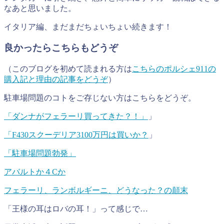
なあと思いました。
イタリア編、まだまだちょいちょい続きます！
良かったらこちらもどうぞ
（このブログを初めて読まれる方は
こちらのポルシェ911の
購入記と理由の記事をどうぞ
）
駐車場問題のコトをご存じない方はこちらをどうぞ。
「ダンナがフェラーリ買ってきた？！」
」
「F430スクーデリア3100万円は買いか？
」
「駐車場問題勃発」
アバルトか４Cか
フェラーリ、ランボルギーニ、どうなった？の顛末
「王様の耳はロバの耳！」って感じで…