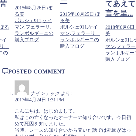
ー
苦
てあえて
2015年8月26日
ぽ
言を呈...
る美
2015年10月25日
ぽ
ポルシェ911,ケイ
る美
マン,フェラーリ、
ポルシェ911,ケイ
ぽる
2018年6月6日
ランボルギーニの
マン,フェラーリ、
美
購入ブログ
ランボルギーニの
ケイ
ポルシェ911,
購入ブログ
ーリ、
マン,フェラ
ニの
ランボルギー
購入ブログ
POSTED COMMENT
ナインテック
より:
2017年4月24日 1:31 PM
こんにちは、はじめまして。
私はこの亡くなったオーナーの知り合いです。今日初
めて死因を知りました。
当時、レースの知り合いから聞いた話では死因がはっ