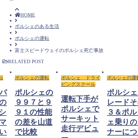
HOME
ポルシェのある生活
ポルシェの運転
富士スピードウェイのポルシェ死亡事故
RELATED POST
転
ポルシェの運転
ポルシェ ドライ
ポルシェの運
ビングスクール
パ
ポルシェの
ポルシェ
運転下手が
の
９９７と９
レードそ
ポルシェで
シ
９１の性能
３＆ポル
サーキット
マ
の差を山道
ェ乗りの
走行デビュ
い
で比較
ナーにつ