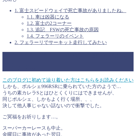
1.
富士スピードウェイで死亡事故がありましたね。
1.1.
車は凶器になる
1.2.
富士の2コーナー
1.3.
追記 FSWの死亡事故の原因
1.4.
フェラーリのイベント
2.
フェラーリでサーキット走行してみたい
富士スピードウェイで死亡事故があり
ましたね。
このブログに初めて辿り着いた方はこちらをお読みください
しかも、ポルシェ996RSRに乗られていた方のようで…
うちの素カレラSとはひとくくりにはできませんが、
同じポルシェ、しかもよく行く場所、、、
決して他人事じゃない話ないので衝撃でした。
ご冥福をお祈りします…。
スーパーカーレースも中止。
金曜日に事故があった翌日、