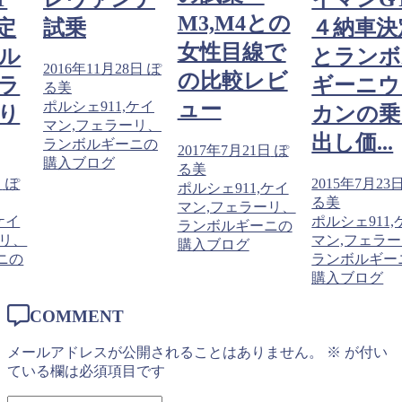
M3,M4との
定
試乗
４納車決
女性目線で
ル
とランボ
2016年11月28日
ぽ
の比較レビ
ラ
ギーニウ
る美
ュー
ポルシェ911,ケイ
り
カンの乗
マン,フェラーリ、
出し価...
ランボルギーニの
2017年7月21日
ぽ
購入ブログ
る美
日
ぽ
2015年7月23
ポルシェ911,ケイ
る美
マン,フェラーリ、
ケイ
ポルシェ911,
ランボルギーニの
ーリ、
マン,フェラ
購入ブログ
ニの
ランボルギー
購入ブログ
COMMENT
メールアドレスが公開されることはありません。
※
が付い
ている欄は必須項目です