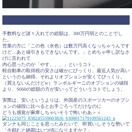
S660の価格
手数料など諸々入れての総額は、300万円弱とのことでし
た。
営業の方に「この色（水色）は数万円高くなっちゃうんです
けど…あと値引きもできないんです。」とめちゃ申し訳なさ
げに言われて
内心思ったのが「やす、、、」というコト。
軽自動車の取得税の安さは確かにびっくり。最近人気が高い
というのも納得。それよりオプションが安くてびっくり。
（買えないんだけどw）ランボルギーニのオプションの値段
より、S660の総額の方が安いってどういうコトでしょう。
実際は、安いというよりは、外国産のスポーツカーのオプシ
ョンの値段に比べるとお手ごろってだけなのに
どうも感覚が麻痺しちゃいそうで怖いわあ＞＜
ダンナも同じことを思ったみたいで、即買いしそうな勢いで
「今頼むと納期はいつ頃になりますか？」