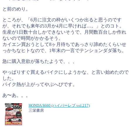
と前のめり。
ところが、「6月に注文の枠がいくつか出ると思うのです
が、それでも来年の3月か4月に早ければ…。」とのコト。
生産が1日数十台しかできないそうで、月間数百台しか作れ
ないので時間がかかるそう。
カイエン買おうとして8ヶ月待ちであっさり諦めたくらいせ
っかちなヒトなので、1年末の一言でテンションダダ落ち。
急に購入意欲が落ちたようで、、、
やっぱりすぐ買えるバイクにしようかな、と言い始めたので
した。
バイク熱が上がってやぶへびです。
あ〜あ。。。
HONDA S660 (ハイパーレブ vol.217)
三栄書房