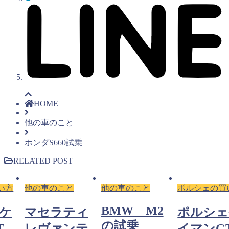
HOME
他の車のこと
ホンダS660試乗
RELATED POST
い方
他の車のこと
他の車のこと
ポルシェの買
BMW M2
ケ
マセラティ
ポルシェ
の試乗
T
レヴァンテ
イマンG