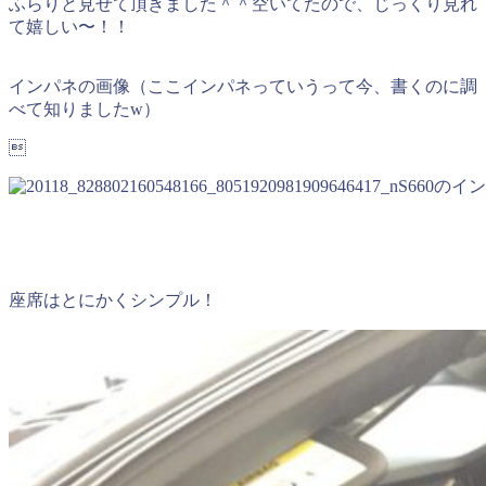
ふらりと見せて頂きました＾＾空いてたので、じっくり見れ
て嬉しい〜！！
インパネの画像（ここインパネっていうって今、書くのに調
べて知りましたw）

S660のイ
座席はとにかくシンプル！