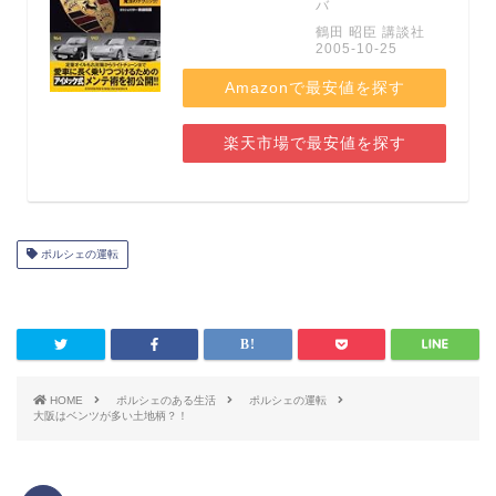
バ
鶴田 昭臣 講談社
2005-10-25
Amazonで最安値を探す
楽天市場で最安値を探す
ポルシェの運転
HOME
ポルシェのある生活
ポルシェの運転
大阪はベンツが多い土地柄？！