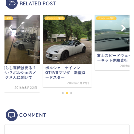
RELATED POST
シェの運転
ポルシェの運転
ポルシェの運転
富士スピードウェイ
ーキット体験走行
2015年8
の慣らし運転は要る？
ポルシェ ケイマン
らない？ポルシェのメ
GT4VSマツダ 新型ロ
ニックさんに聞いて
ードスター
.
2016年6月19日
2016年8月22日
COMMENT