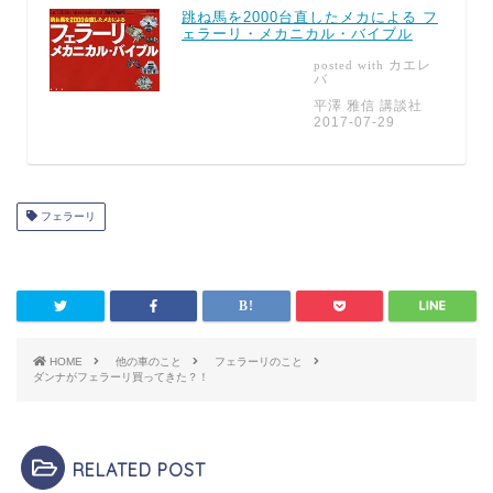
跳ね馬を2000台直したメカによる フ
ェラーリ・メカニカル・バイブル
カエレ
posted with
バ
平澤 雅信 講談社
2017-07-29
フェラーリ
HOME
他の車のこと
フェラーリのこと
ダンナがフェラーリ買ってきた？！
RELATED POST