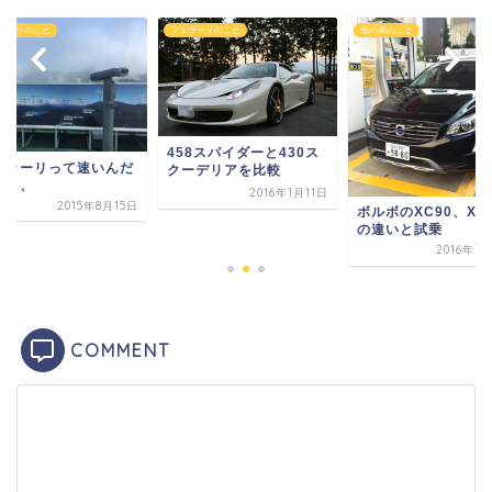
ラーリのこと
フェラーリのこと
他の車のこと
458スパイダーと430ス
ェラーリって速いんだ
クーデリアを比較
、、、
2016年1月11日
2015年8月15日
ボルボのXC90、XC
の違いと試乗
2016年7
COMMENT