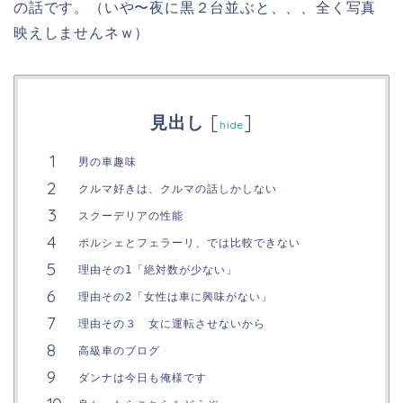
の話です。（いや〜夜に黒２台並ぶと、、、全く写真
映えしませんネｗ）
[
]
見出し
hide
男の車趣味
クルマ好きは、クルマの話しかしない
スクーデリアの性能
ポルシェとフェラーリ、では比較できない
理由その1「絶対数が少ない」
理由その2「女性は車に興味がない」
理由その３ 女に運転させないから
高級車のブログ
ダンナは今日も俺様です