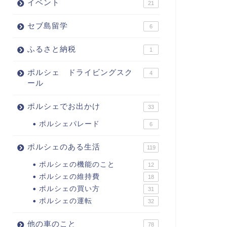
イベント
21
セブ島留学
6
ふるさと納税
1
ポルシェ ドライビングスク
4
ール
ポルシェでお出かけ
33
ポルシェパレード
6
ポルシェのある生活
119
ポルシェの機能のこと
12
ポルシェの維持費
18
ポルシェの買い方
31
ポルシェの運転
32
他の車のこと
78