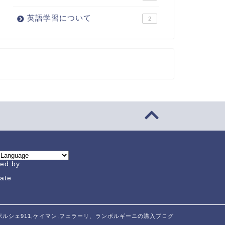
英語学習について
2
ed by
late
6 ポルシェ911,ケイマン,フェラーリ、ランボルギーニの購入ブログ