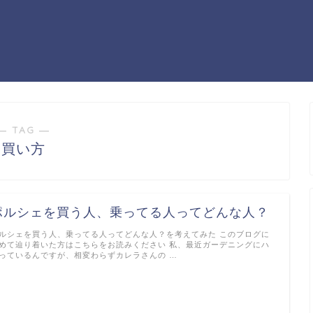
― TAG ―
買い方
ポルシェを買う人、乗ってる人ってどんな人？
ルシェを買う人、乗ってる人ってどんな人？を考えてみた このブログに
めて辿り着いた方はこちらをお読みください 私、最近ガーデニングにハ
っているんですが、相変わらずカレラさんの …