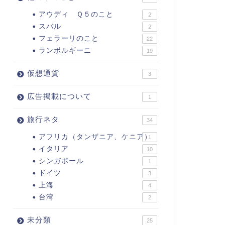
アウディ Ｑ５のこと
2
スバル
2
フェラーリのこと
22
ランボルギーニ
19
仮想通貨
3
広告掲載について
1
旅行ネタ
34
アフリカ（タンザニア、ケニア）
1
イタリア
10
シンガポール
1
ドイツ
3
上海
4
台湾
2
未分類
25