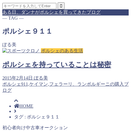
ある日、ダンナがポルシェを買ってきたブログ
― TAG ―
ポルシェ９１１
ぽる美
ポルシェのある生活
ポルシェを持っていることは秘密
2015年2月14日
ぽる美
ポルシェ911,ケイマン,フェラーリ、ランボルギーニの購入ブ
ログ
HOME
タグ : ポルシェ９１１
初心者向け中古車オークション