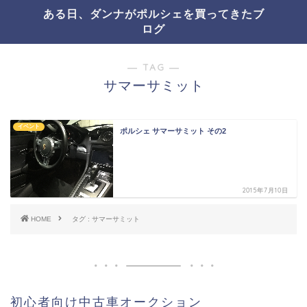
ある日、ダンナがポルシェを買ってきたブ
ログ
― TAG ―
サマーサミット
イベント
ポルシェ サマーサミット その2
2015年7月10日
HOME
タグ : サマーサミット
初心者向け中古車オークション