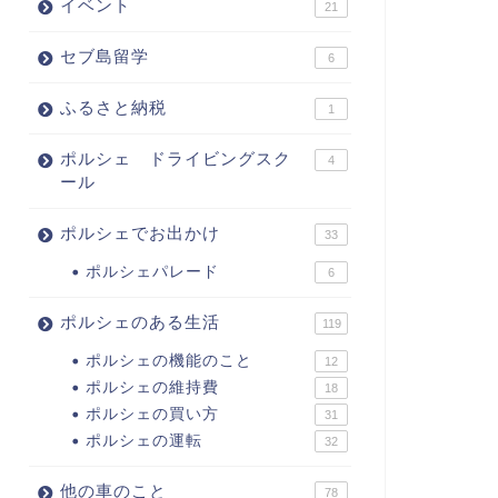
イベント
21
セブ島留学
6
ふるさと納税
1
ポルシェ ドライビングスク
4
ール
ポルシェでお出かけ
33
ポルシェパレード
6
ポルシェのある生活
119
ポルシェの機能のこと
12
ポルシェの維持費
18
ポルシェの買い方
31
ポルシェの運転
32
他の車のこと
78