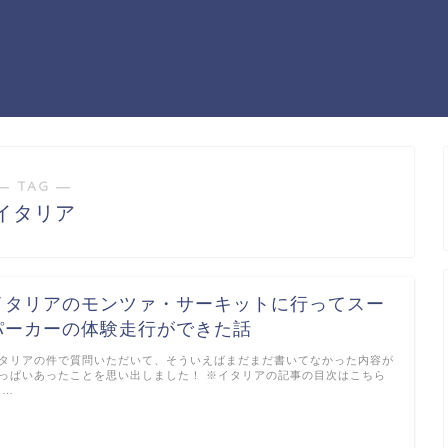
― TAG ―
イタリア
イタリアのモンツァ・サーキットに行ってスー
パーカーの体験走行ができた話
タリアの件で質問いただいて、そういえばまだまだ書いてなかった内容が
っぱいあったことを思い出しました！ ※イタリアの記事の目次はこちら
 …