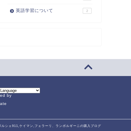
英語学習について
2
ed by
late
6 ポルシェ911,ケイマン,フェラーリ、ランボルギーニの購入ブログ