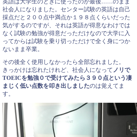
英語は大学生のときに使ったのが最後……のまま
社会人になりました。センター試験の英語は自己
採点だと２００点中満点か１９８点くらいだった
気がするのですが、それは英語が得意なわけでは
なく試験の勉強が得意だっただけなので大学に入
ってからは試験を乗り切っただけで全く身につか
ないまま卒業。
その後全く使用しなかったら全部忘れました。
きっかけは忘れたけれど、社会人になって
ノリで
TOEICを勉強０で受けてみたら３９０点という凄
まじく低い点数を叩き出しました
のは覚えてま
す。