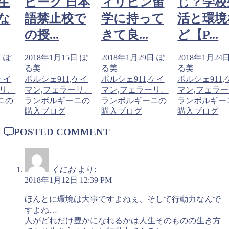
生
ピーク 日本
ィリピン留
じ？学校
な
語禁止校で
学に持って
活と環境
の授...
きて良...
ど【P...
日
ぽ
2018年1月15日
ぽ
2018年1月29日
ぽ
2018年1月24
る美
る美
る美
ケイ
ポルシェ911,ケイ
ポルシェ911,ケイ
ポルシェ911,
ーリ、
マン,フェラーリ、
マン,フェラーリ、
マン,フェラ
ニの
ランボルギーニの
ランボルギーニの
ランボルギー
購入ブログ
購入ブログ
購入ブログ
POSTED COMMENT
くにお
より:
2018年1月12日 12:39 PM
ほんとに環境は大事ですよねぇ、そして行動力なんで
すよね…
人がどれだけ豊かになれるかは人生そのものの生き方