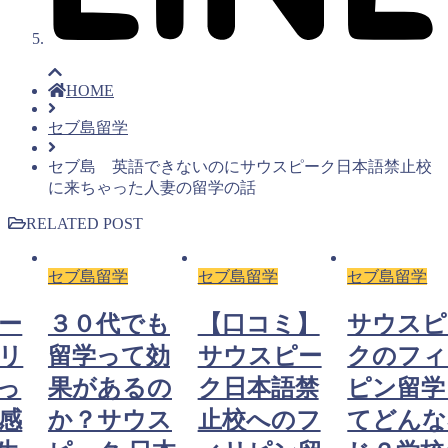
HOME
セブ島留学
セブ島 英語できないのにサウスピーク日本語禁止校
に来ちゃった人妻の留学の話
RELATED POST
セブ島留学
セブ島留学
セブ島留学
ー
３０代でも
【口コミ】
サウスピ
リ
留学って効
サウスピー
クのフィ
っ
果があるの
ク日本語禁
ピン留学
感
か？サウス
止校へのフ
てどんな