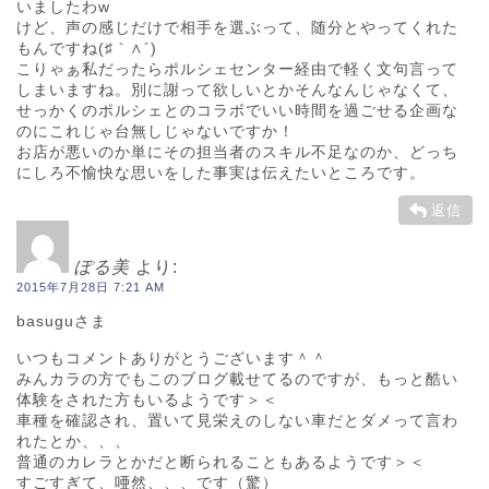
いましたわw
けど、声の感じだけで相手を選ぶって、随分とやってくれた
もんですね(♯｀∧´)
こりゃぁ私だったらポルシェセンター経由で軽く文句言って
しまいますね。別に謝って欲しいとかそんなんじゃなくて、
せっかくのポルシェとのコラボでいい時間を過ごせる企画な
のにこれじゃ台無しじゃないですか！
お店が悪いのか単にその担当者のスキル不足なのか、どっち
にしろ不愉快な思いをした事実は伝えたいところです。
返信
ぽる美
より:
2015年7月28日 7:21 AM
basuguさま
いつもコメントありがとうございます＾＾
みんカラの方でもこのブログ載せてるのですが、もっと酷い
体験をされた方もいるようです＞＜
車種を確認され、置いて見栄えのしない車だとダメって言わ
れたとか、、、
普通のカレラとかだと断られることもあるようです＞＜
すごすぎて、唖然、、、です（驚）