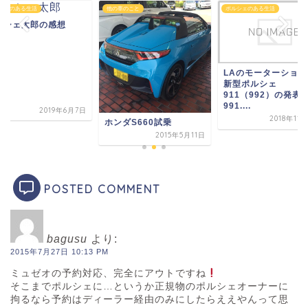
シェのある生活
他の車のこと
ポルシェのある生活
ルシェ太郎の感想
LAのモーターショー
新型ポルシェ
911（992）の発表
991....
2019年6月7日
2018年11
ホンダS660試乗
2015年5月11日
POSTED COMMENT
bagusu
より:
2015年7月27日 10:13 PM
ミュゼオの予約対応、完全にアウトですね
そこまでポルシェに…というか正規物のポルシェオーナーに
拘るなら予約はディーラー経由のみにしたらええやんって思