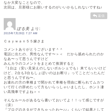
なか大変なことなので、
次回は、旦那様にお願いするのがいいかもしれないですね♪
返信
ぽる美
より:
2015年7月28日 7:27 AM
Ｃａｙｗａｎ５５嫁さま
コメントありがとうございます＾＾
電話に出たの、男性なんです〜＞＜ だから舐められたのか
なあ〜って思うんですけど
みんカラのコメントをまとめて推測すると
『1台は（安い見栄えのしないポルシェでも）来てもいいけど
けど、2台も3台もしょぼいのはお断り』ってことだったんだ
と思うんですね〜。
お連れの方の車種まで聞かれて車種を理由に断られてムカつ
いて行くの辞めたって方もいらっしゃいましたし、ホント凄
い高飛車ですよね＞＜
そんなルールがあるなら書いておいてよ！！って感じですが
（涙）
『ブログのネタができちゃったわ〜♪♪』くらいで結果として