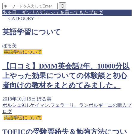
ある日、ダンナがポルシェを買ってきたブログ
― CATEGORY ―
英語学習について
ぽる美
英語学習について
【口コミ】DMM英会話2年、10000分以
上やった効果についての体験談と初心
者向けの教材をまとめてみました。
2018年10月15日
ぽる美
ポルシェ911,ケイマン,フェラーリ、ランボルギーニの購入ブ
ログ
英語学習について
TOEICの受験票紛失＆勉強方法につい